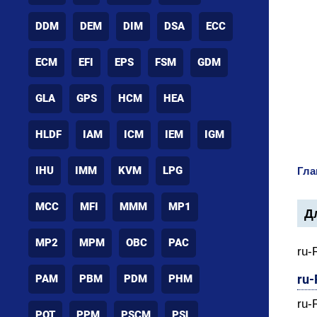
DDM
DEM
DIM
DSA
ECC
ECM
EFI
EPS
FSM
GDM
GLA
GPS
HCM
HEA
HLDF
IAM
ICM
IEM
IGM
IHU
IMM
KVM
LPG
Гла
MCC
MFI
MMM
MP1
Дл
MP2
MPM
OBC
PAC
ru-
ru
PAM
PBM
PDM
PHM
ru-
POT
PPM
PSCM
PSL