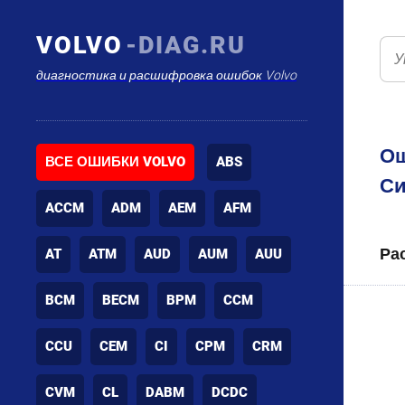
VOLVO
-DIAG.RU
диагностика и расшифровка ошибок Volvo
Ош
ВСЕ ОШИБКИ VOLVO
ABS
Си
ACCM
ADM
AEM
AFM
Ра
AT
ATM
AUD
AUM
AUU
BCM
BECM
BPM
CCM
CCU
CEM
CI
CPM
CRM
CVM
CL
DABM
DCDC