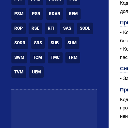
Код
дол
PSM
PSR
RDAR
REM
Пр
ROP
RSE
RTI
SAS
SODL
• К
без
SODR
SRS
SUB
SUM
• К
пас
SWM
TCM
TMC
TRM
Си
TVM
UEM
• З
Пр
Код
про
неи