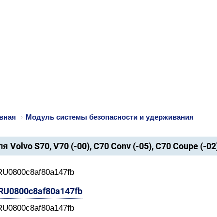
вная
›
Модуль системы безопасности и удерживания
я Volvo S70, V70 (-00), C70 Conv (-05), C70 Coupe (-02
RU0800c8af80a147fb
-RU0800c8af80a147fb
RU0800c8af80a147fb