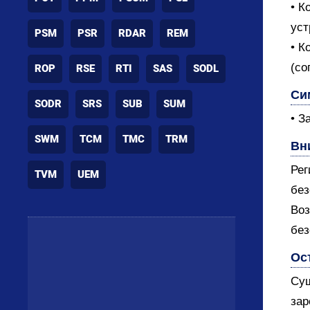
• К
уст
PSM
PSR
RDAR
REM
• К
(со
ROP
RSE
RTI
SAS
SODL
Си
SODR
SRS
SUB
SUM
• З
SWM
TCM
TMC
TRM
Вн
Рег
TVM
UEM
без
Воз
без
Ос
Сущ
зар