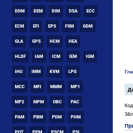
DDM
DEM
DIM
DSA
ECC
ECM
EFI
EPS
FSM
GDM
GLA
GPS
HCM
HEA
HLDF
IAM
ICM
IEM
IGM
IHU
IMM
KVM
LPG
Гла
MCC
MFI
MMM
MP1
Дл
MP2
MPM
OBC
PAC
Код
3&n
PAM
PBM
PDM
PHM
Пр
POT
PPM
PSCM
PSL