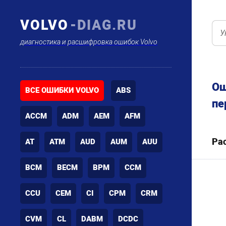
VOLVO
-DIAG.RU
диагностика и расшифровка ошибок Volvo
Ош
ВСЕ ОШИБКИ VOLVO
ABS
пе
ACCM
ADM
AEM
AFM
Ра
AT
ATM
AUD
AUM
AUU
BCM
BECM
BPM
CCM
CCU
CEM
CI
CPM
CRM
CVM
CL
DABM
DCDC