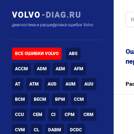
VOLVO
-DIAG.RU
диагностика и расшифровка ошибок Volvo
Ош
ВСЕ ОШИБКИ VOLVO
ABS
пе
ACCM
ADM
AEM
AFM
Ра
AT
ATM
AUD
AUM
AUU
BCM
BECM
BPM
CCM
CCU
CEM
CI
CPM
CRM
CVM
CL
DABM
DCDC