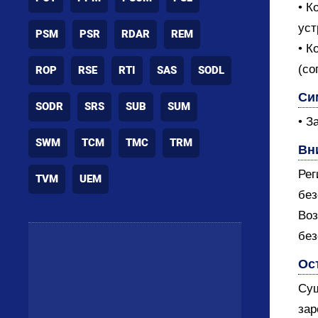
• К
уст
PSM
PSR
RDAR
REM
• К
(со
ROP
RSE
RTI
SAS
SODL
Си
SODR
SRS
SUB
SUM
• З
SWM
TCM
TMC
TRM
Вн
Рег
TVM
UEM
без
Воз
без
Ос
Сущ
зар