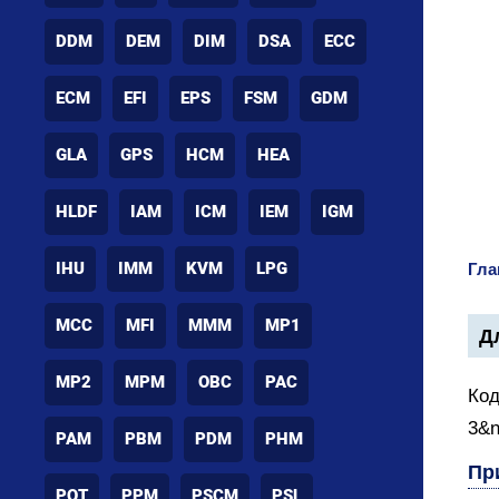
DDM
DEM
DIM
DSA
ECC
ECM
EFI
EPS
FSM
GDM
GLA
GPS
HCM
HEA
HLDF
IAM
ICM
IEM
IGM
IHU
IMM
KVM
LPG
Гла
MCC
MFI
MMM
MP1
Дл
MP2
MPM
OBC
PAC
Код
3&n
PAM
PBM
PDM
PHM
Пр
POT
PPM
PSCM
PSL