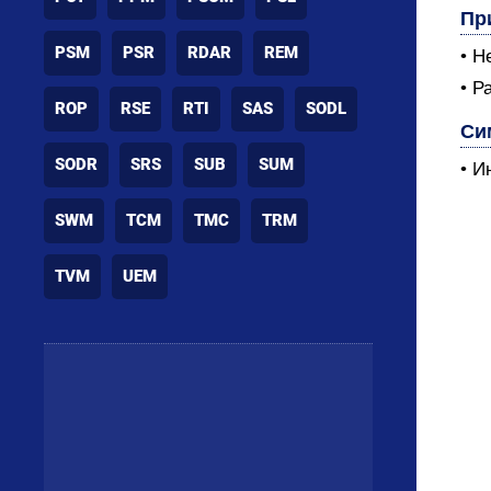
Пр
PSM
PSR
RDAR
REM
• Н
• Р
ROP
RSE
RTI
SAS
SODL
Си
SODR
SRS
SUB
SUM
• И
SWM
TCM
TMC
TRM
TVM
UEM