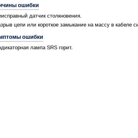
ичины ошибки
еисправный датчик столкновения.
азрыв цепи или короткое замыкание на массу в кабеле с
мптомы ошибки
ндикаторная лампа SRS горит.