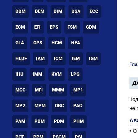
DDM
DEM
DIM
DSA
ECC
ECM
EFI
EPS
FSM
GDM
GLA
GPS
HCM
HEA
HLDF
IAM
ICM
IEM
IGM
Гла
IHU
IMM
KVM
LPG
Дл
MCC
MFI
MMM
MP1
Код
MP2
MPM
OBC
PAC
не 
Ав
PAM
PBM
PDM
PHM
• О
POT
PPM
PSCM
PSL