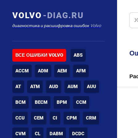
VOLVO
-DIAG.RU
диагностика и расшифровка ошибок Volvo
Ош
ВСЕ ОШИБКИ VOLVO
ABS
ACCM
ADM
AEM
AFM
Ра
AT
ATM
AUD
AUM
AUU
BCM
BECM
BPM
CCM
CCU
CEM
CI
CPM
CRM
CVM
CL
DABM
DCDC