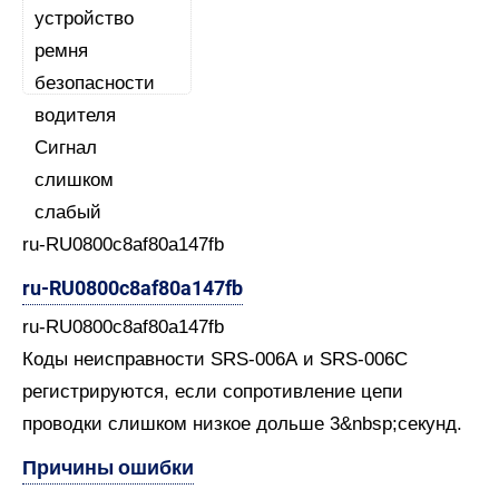
ru-RU0800c8af80a147fb
ru-RU0800c8af80a147fb
ru-RU0800c8af80a147fb
Коды неисправности SRS-006А и SRS-006C
регистрируются, если сопротивление цепи
проводки слишком низкое дольше 3&nbsp;секунд.
Причины ошибки