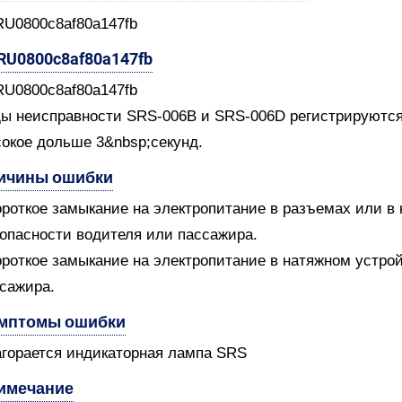
RU0800c8af80a147fb
-RU0800c8af80a147fb
RU0800c8af80a147fb
ы неисправности SRS-006B и SRS-006D регистрируются
окое дольше 3&nbsp;секунд.
ичины ошибки
ороткое замыкание на электропитание в разъемах или в 
опасности водителя или пассажира.
ороткое замыкание на электропитание в натяжном устро
сажира.
мптомы ошибки
агорается индикаторная лампа SRS
имечание