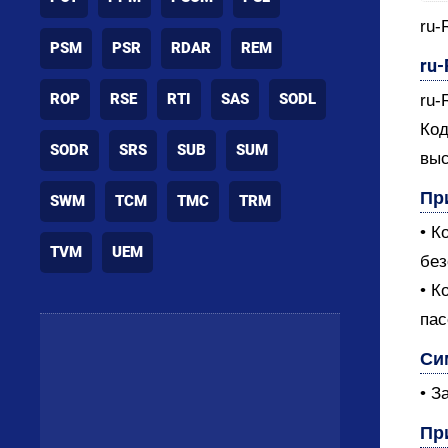
ru-
PSM
PSR
RDAR
REM
ru
ROP
RSE
RTI
SAS
SODL
ru-
Код
SODR
SRS
SUB
SUM
выс
Пр
SWM
TCM
TMC
TRM
• К
TVM
UEM
без
• К
пас
Си
• З
Пр