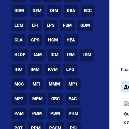
DDM
DEM
DIM
DSA
ECC
ECM
EFI
EPS
FSM
GDM
GLA
GPS
HCM
HEA
HLDF
IAM
ICM
IEM
IGM
IHU
IMM
KVM
LPG
Гла
MCC
MFI
MMM
MP1
Дл
MP2
MPM
OBC
PAC
PAM
PBM
PDM
PHM
POT
PPM
PSCM
PSL