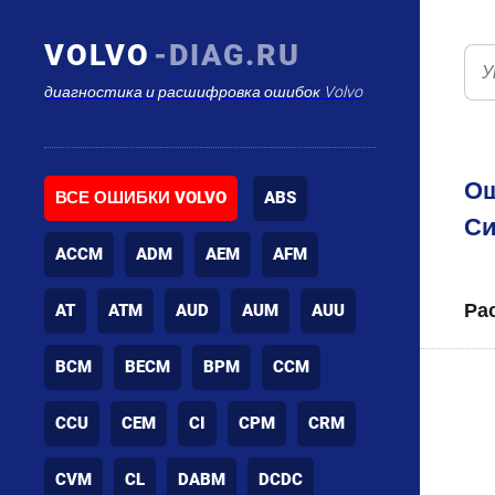
VOLVO
-DIAG.RU
диагностика и расшифровка ошибок Volvo
Ош
ВСЕ ОШИБКИ VOLVO
ABS
Си
ACCM
ADM
AEM
AFM
Ра
AT
ATM
AUD
AUM
AUU
BCM
BECM
BPM
CCM
CCU
CEM
CI
CPM
CRM
CVM
CL
DABM
DCDC