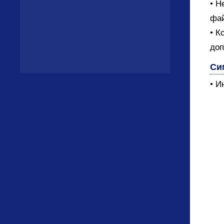
• Н
фай
• К
доп
Си
• И