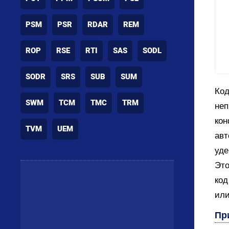
PSM
PSR
RDAR
REM
ROP
RSE
RTI
SAS
SODL
SODR
SRS
SUB
SUM
Код
SWM
TCM
TMC
TRM
неп
кон
TVM
UEM
авт
уде
Это
код
или 
Пр