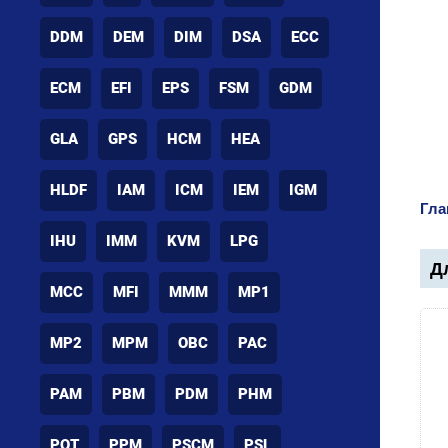
DDM
DEM
DIM
DSA
ECC
ECM
EFI
EPS
FSM
GDM
GLA
GPS
HCM
HEA
HLDF
IAM
ICM
IEM
IGM
Гла
IHU
IMM
KVM
LPG
Дл
MCC
MFI
MMM
MP1
MP2
MPM
OBC
PAC
PAM
PBM
PDM
PHM
POT
PPM
PSCM
PSL