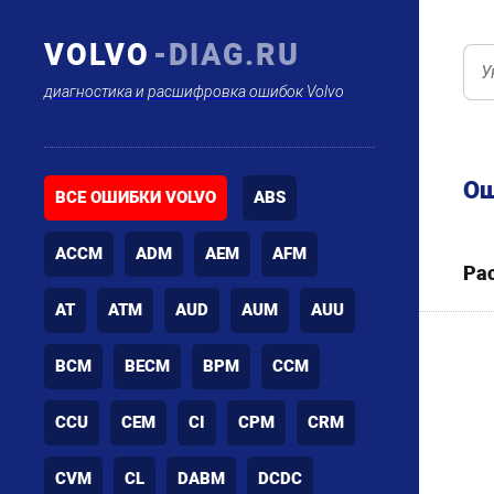
VOLVO
-DIAG.RU
диагностика и расшифровка ошибок Volvo
Ош
ВСЕ ОШИБКИ VOLVO
ABS
ACCM
ADM
AEM
AFM
Ра
AT
ATM
AUD
AUM
AUU
BCM
BECM
BPM
CCM
CCU
CEM
CI
CPM
CRM
CVM
CL
DABM
DCDC