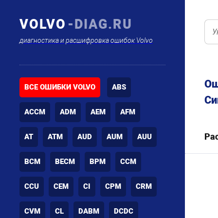
VOLVO
-DIAG.RU
диагностика и расшифровка ошибок Volvo
Ош
ВСЕ ОШИБКИ VOLVO
ABS
Си
ACCM
ADM
AEM
AFM
Ра
AT
ATM
AUD
AUM
AUU
BCM
BECM
BPM
CCM
CCU
CEM
CI
CPM
CRM
CVM
CL
DABM
DCDC