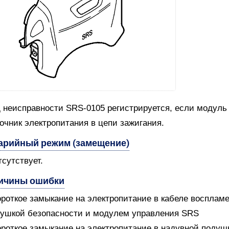
 неисправности SRS-0105 регистрируется, если модуль 
очник электропитания в цепи зажигания.
арийный режим (замещение)
тсутствует.
ичины ошибки
ороткое замыкание на электропитание в кабеле воспла
ушкой безопасности и модулем управления SRS
ороткое замыкание на электропитание в надувной подуш