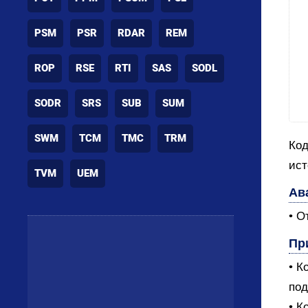
PSM
PSR
RDAR
REM
ROP
RSE
RTI
SAS
SODL
SODR
SRS
SUB
SUM
SWM
TCM
TMC
TRM
Код
ист
TVM
UEM
Ав
• О
Пр
• К
под
• К