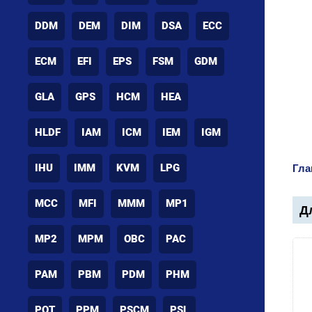
DDM
DEM
DIM
DSA
ECC
ECM
EFI
EPS
FSM
GDM
GLA
GPS
HCM
HEA
HLDF
IAM
ICM
IEM
IGM
IHU
IMM
KVM
LPG
Гла
MCC
MFI
MMM
MP1
Дл
MP2
MPM
OBC
PAC
PAM
PBM
PDM
PHM
POT
PPM
PSCM
PSL