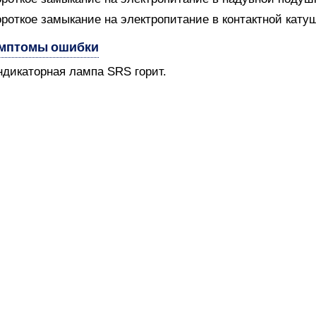
ороткое замыкание на электропитание в контактной катуш
мптомы ошибки
ндикаторная лампа SRS горит.