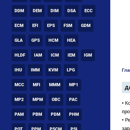
DDM
DEM
DIM
DSA
ECC
ECM
EFI
EPS
FSM
GDM
GLA
GPS
HCM
HEA
HLDF
IAM
ICM
IEM
IGM
IHU
IMM
KVM
LPG
Гла
MCC
MFI
MMM
MP1
Дл
MP2
MPM
OBC
PAC
• К
про
PAM
PBM
PDM
PHM
• Р
зар
POT
PPM
PSCM
PSL