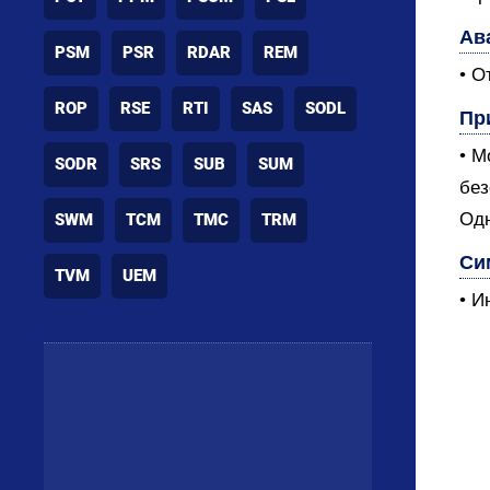
Ав
PSM
PSR
RDAR
REM
• О
ROP
RSE
RTI
SAS
SODL
Пр
• М
SODR
SRS
SUB
SUM
без
Одн
SWM
TCM
TMC
TRM
Си
TVM
UEM
• И