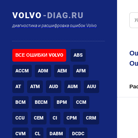
VOLVO
-DIAG.RU
диагностика и расшифровка ошибок Volvo
Ош
ВСЕ ОШИБКИ VOLVO
ABS
Ош
ACCM
ADM
AEM
AFM
Ра
AT
ATM
AUD
AUM
AUU
BCM
BECM
BPM
CCM
CCU
CEM
CI
CPM
CRM
CVM
CL
DABM
DCDC