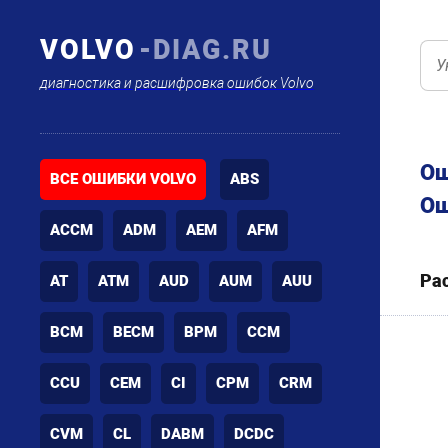
VOLVO
-DIAG.RU
диагностика и расшифровка ошибок Volvo
Ош
ВСЕ ОШИБКИ VOLVO
ABS
Ош
ACCM
ADM
AEM
AFM
Ра
AT
ATM
AUD
AUM
AUU
BCM
BECM
BPM
CCM
CCU
CEM
CI
CPM
CRM
CVM
CL
DABM
DCDC