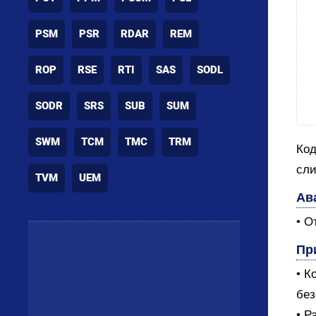
PSM
PSR
RDAR
REM
ROP
RSE
RTI
SAS
SODL
SODR
SRS
SUB
SUM
SWM
TCM
TMC
TRM
Код
сли
TVM
UEM
Ав
• О
Пр
• К
без
• Р