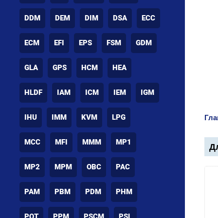
DDM
DEM
DIM
DSA
ECC
ECM
EFI
EPS
FSM
GDM
GLA
GPS
HCM
HEA
HLDF
IAM
ICM
IEM
IGM
IHU
IMM
KVM
LPG
Гла
MCC
MFI
MMM
MP1
Дл
MP2
MPM
OBC
PAC
PAM
PBM
PDM
PHM
POT
PPM
PSCM
PSL