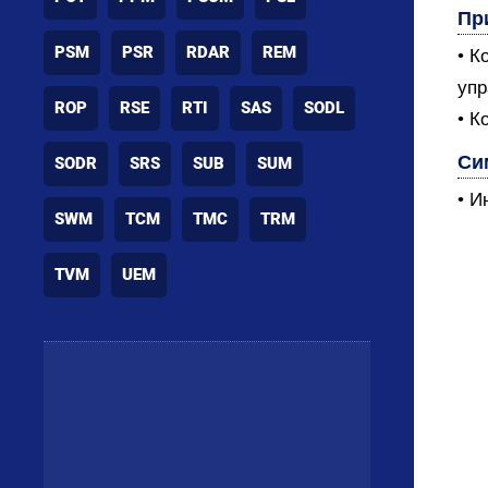
Пр
PSM
PSR
RDAR
REM
• К
уп
ROP
RSE
RTI
SAS
SODL
• К
Си
SODR
SRS
SUB
SUM
• И
SWM
TCM
TMC
TRM
TVM
UEM