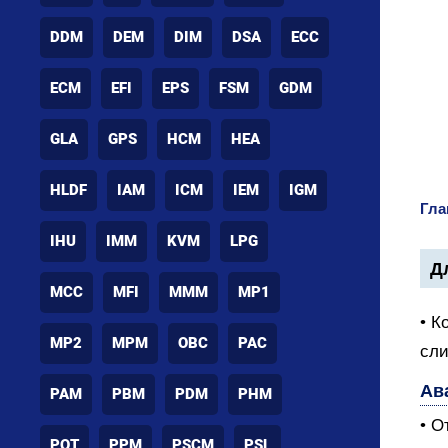
DDM
DEM
DIM
DSA
ECC
ECM
EFI
EPS
FSM
GDM
GLA
GPS
HCM
HEA
HLDF
IAM
ICM
IEM
IGM
Гла
IHU
IMM
KVM
LPG
Дл
MCC
MFI
MMM
MP1
• К
MP2
MPM
OBC
PAC
сли
Ав
PAM
PBM
PDM
PHM
• О
POT
PPM
PSCM
PSL