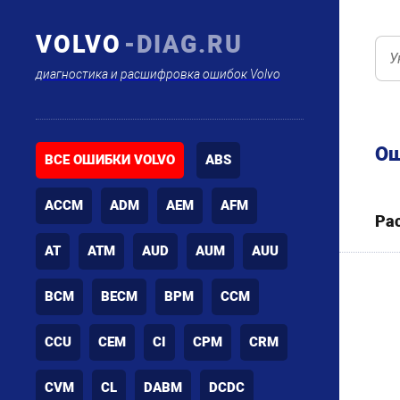
VOLVO
-DIAG.RU
диагностика и расшифровка ошибок Volvo
Ош
ВСЕ ОШИБКИ VOLVO
ABS
ACCM
ADM
AEM
AFM
Ра
AT
ATM
AUD
AUM
AUU
BCM
BECM
BPM
CCM
CCU
CEM
CI
CPM
CRM
CVM
CL
DABM
DCDC