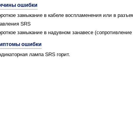
ичины ошибки
ороткое замыкание в кабеле воспламенения или в разъ
равления SRS
ороткое замыкание в надувном занавесе (сопротивление
мптомы ошибки
ндикаторная лампа SRS горит.