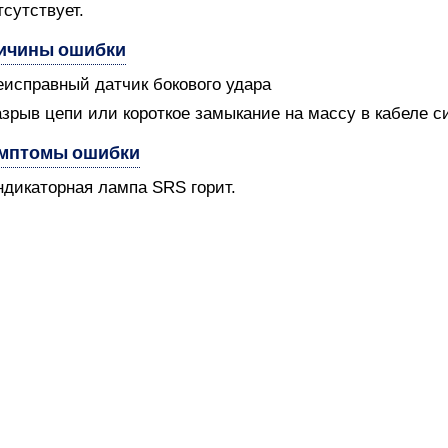
тсутствует.
ичины ошибки
еисправный датчик бокового удара
азрыв цепи или короткое замыкание на массу в кабеле с
мптомы ошибки
ндикаторная лампа SRS горит.