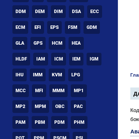
DDM
DEM
DIM
DSA
ECC
ECM
EFI
EPS
FSM
GDM
GLA
GPS
HCM
HEA
HLDF
IAM
ICM
IEM
IGM
IHU
IMM
KVM
LPG
Гла
MCC
MFI
MMM
MP1
Дл
MP2
MPM
OBC
PAC
Код
бок
PAM
PBM
PDM
PHM
Ав
POT
PPM
PSCM
PSL