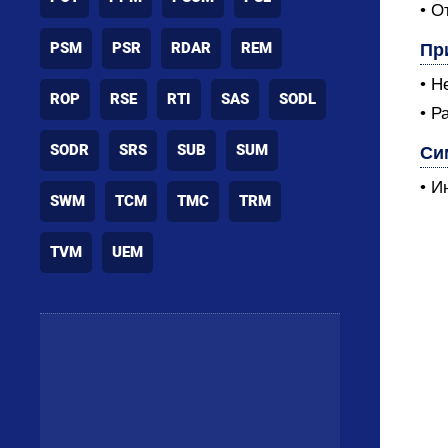
• О
PSM
PSR
RDAR
REM
Пр
• Н
ROP
RSE
RTI
SAS
SODL
• Р
SODR
SRS
SUB
SUM
Си
• И
SWM
TCM
TMC
TRM
TVM
UEM