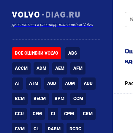
VOLVO
-DIAG.RU
диагностика и расшифровка ошибок Volvo
Ош
ВСЕ ОШИБКИ VOLVO
ABS
ид
ACCM
ADM
AEM
AFM
Ра
AT
ATM
AUD
AUM
AUU
BCM
BECM
BPM
CCM
CCU
CEM
CI
CPM
CRM
CVM
CL
DABM
DCDC