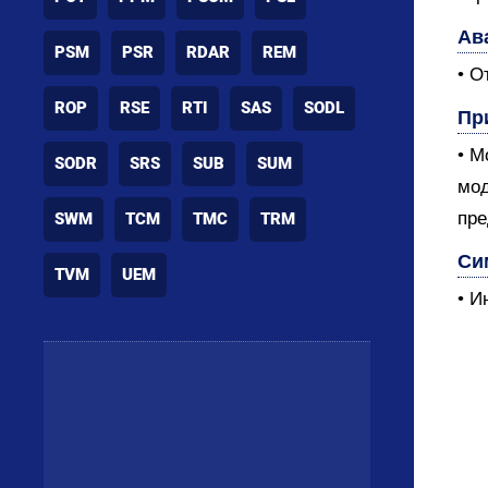
Ав
PSM
PSR
RDAR
REM
• О
ROP
RSE
RTI
SAS
SODL
Пр
• М
SODR
SRS
SUB
SUM
мод
пре
SWM
TCM
TMC
TRM
Си
TVM
UEM
• И