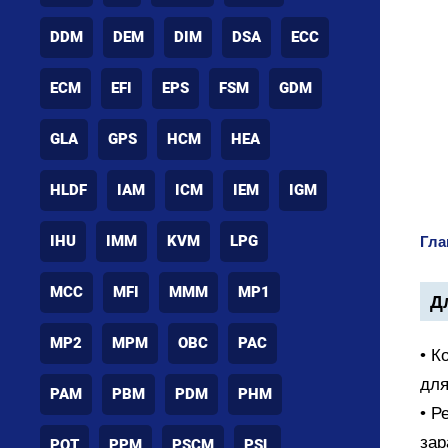
DDM
DEM
DIM
DSA
ECC
ECM
EFI
EPS
FSM
GDM
GLA
GPS
HCM
HEA
HLDF
IAM
ICM
IEM
IGM
IHU
IMM
KVM
LPG
Гла
MCC
MFI
MMM
MP1
Дл
MP2
MPM
OBC
PAC
• К
для
PAM
PBM
PDM
PHM
• Р
зар
POT
PPM
PSCM
PSL