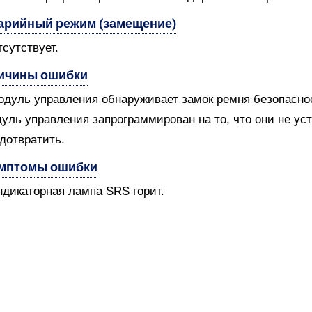
арийный режим (замещение)
тсутствует.
ичины ошибки
одуль управления обнаруживает замок ремня безопаснос
уль управления запрограммирован на то, что они не ус
дотвратить.
мптомы ошибки
ндикаторная лампа SRS горит.