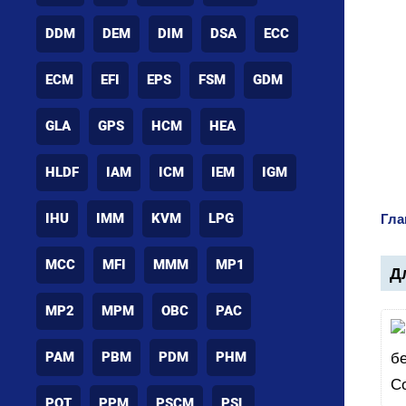
DDM
DEM
DIM
DSA
ECC
ECM
EFI
EPS
FSM
GDM
GLA
GPS
HCM
HEA
HLDF
IAM
ICM
IEM
IGM
IHU
IMM
KVM
LPG
Гла
MCC
MFI
MMM
MP1
Дл
MP2
MPM
OBC
PAC
PAM
PBM
PDM
PHM
POT
PPM
PSCM
PSL