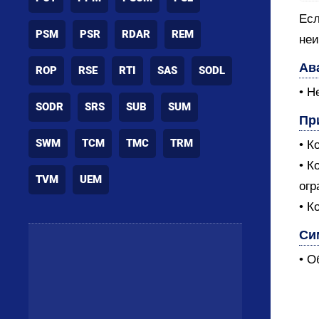
Есл
PSM
PSR
RDAR
REM
неи
Ав
ROP
RSE
RTI
SAS
SODL
• Не
SODR
SRS
SUB
SUM
Пр
SWM
TCM
TMC
TRM
• К
• К
TVM
UEM
огр
• К
Си
• О