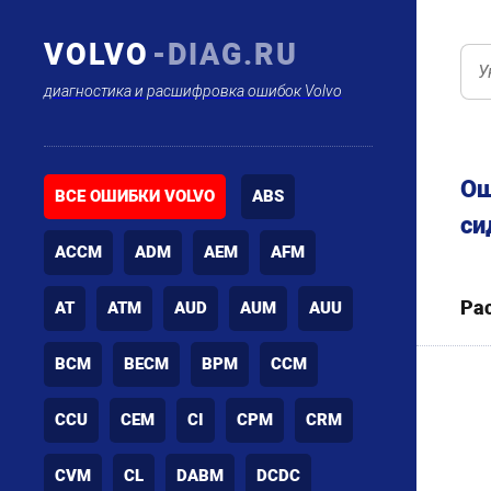
VOLVO
-DIAG.RU
диагностика и расшифровка ошибок Volvo
Ош
ВСЕ ОШИБКИ VOLVO
ABS
си
ACCM
ADM
AEM
AFM
Ра
AT
ATM
AUD
AUM
AUU
BCM
BECM
BPM
CCM
CCU
CEM
CI
CPM
CRM
CVM
CL
DABM
DCDC