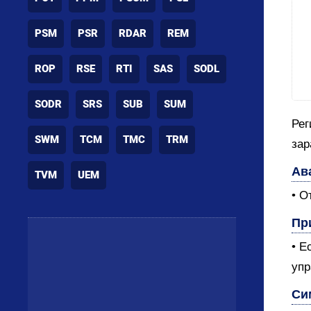
PSM
PSR
RDAR
REM
ROP
RSE
RTI
SAS
SODL
SODR
SRS
SUB
SUM
Рег
SWM
TCM
TMC
TRM
зар
Ав
TVM
UEM
• О
Пр
• Е
упр
Си