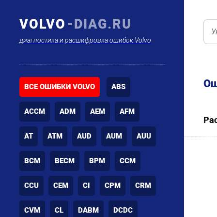
VOLVO
-DIAG.RU
диагностика и расшифровка ошибок Volvo
Ош
ВСЕ ОШИБКИ VOLVO
ABS
ACCM
ADM
AEM
AFM
Ра
AT
ATM
AUD
AUM
AUU
BCM
BECM
BPM
CCM
CCU
CEM
CI
CPM
CRM
CVM
CL
DABM
DCDC