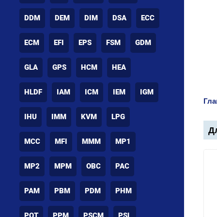
DDM
DEM
DIM
DSA
ECC
ECM
EFI
EPS
FSM
GDM
GLA
GPS
HCM
HEA
HLDF
IAM
ICM
IEM
IGM
Гла
IHU
IMM
KVM
LPG
Дл
MCC
MFI
MMM
MP1
MP2
MPM
OBC
PAC
PAM
PBM
PDM
PHM
POT
PPM
PSCM
PSL