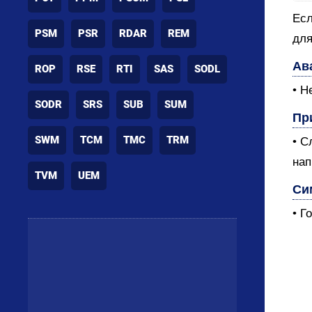
Есл
PSM
PSR
RDAR
REM
для
Ав
ROP
RSE
RTI
SAS
SODL
• Не
SODR
SRS
SUB
SUM
Пр
SWM
TCM
TMC
TRM
• С
нап
TVM
UEM
Си
• Г