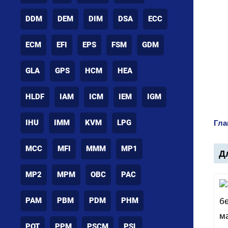
DDM
DEM
DIM
DSA
ECC
ECM
EFI
EPS
FSM
GDM
GLA
GPS
HCM
HEA
HLDF
IAM
ICM
IEM
IGM
IHU
IMM
KVM
LPG
Гла
MCC
MFI
MMM
MP1
Дл
MP2
MPM
OBC
PAC
PAM
PBM
PDM
PHM
POT
PPM
PSCM
PSL