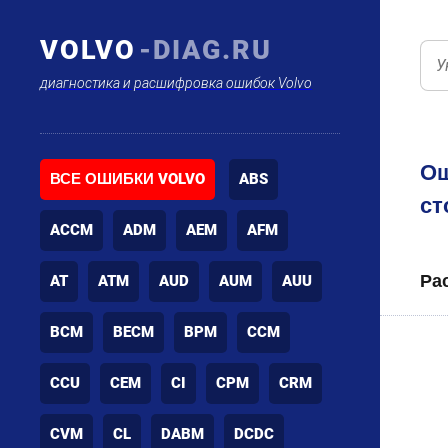
VOLVO
-DIAG.RU
диагностика и расшифровка ошибок Volvo
Ош
ВСЕ ОШИБКИ VOLVO
ABS
ст
ACCM
ADM
AEM
AFM
Ра
AT
ATM
AUD
AUM
AUU
BCM
BECM
BPM
CCM
CCU
CEM
CI
CPM
CRM
CVM
CL
DABM
DCDC