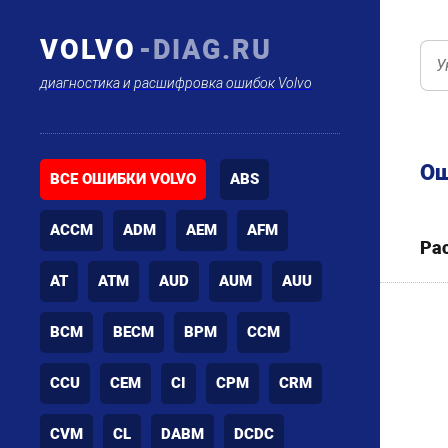
VOLVO
-DIAG.RU
диагностика и расшифровка ошибок Volvo
Ош
ВСЕ ОШИБКИ VOLVO
ABS
ACCM
ADM
AEM
AFM
Ра
AT
ATM
AUD
AUM
AUU
BCM
BECM
BPM
CCM
CCU
CEM
CI
CPM
CRM
CVM
CL
DABM
DCDC