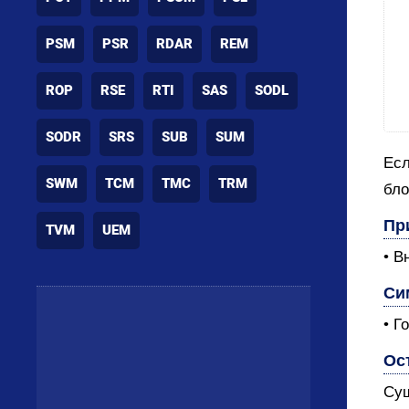
PSM
PSR
RDAR
REM
ROP
RSE
RTI
SAS
SODL
SODR
SRS
SUB
SUM
Есл
SWM
TCM
TMC
TRM
бло
Пр
TVM
UEM
• В
Си
• Г
Ос
Сущ