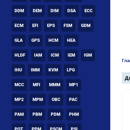
DDM
DEM
DIM
DSA
ECC
ECM
EFI
EPS
FSM
GDM
GLA
GPS
HCM
HEA
HLDF
IAM
ICM
IEM
IGM
Гла
IHU
IMM
KVM
LPG
Дл
MCC
MFI
MMM
MP1
MP2
MPM
OBC
PAC
PAM
PBM
PDM
PHM
POT
PPM
PSCM
PSL