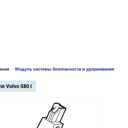
вная
›
Модуль системы безопасности и удерживания
я Volvo S80 I