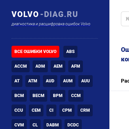
VOLVO
-DIAG.RU
диагностика и расшифровка ошибок Volvo
Ош
ВСЕ ОШИБКИ VOLVO
ABS
ко
ACCM
ADM
AEM
AFM
Ра
AT
ATM
AUD
AUM
AUU
BCM
BECM
BPM
CCM
CCU
CEM
CI
CPM
CRM
CVM
CL
DABM
DCDC