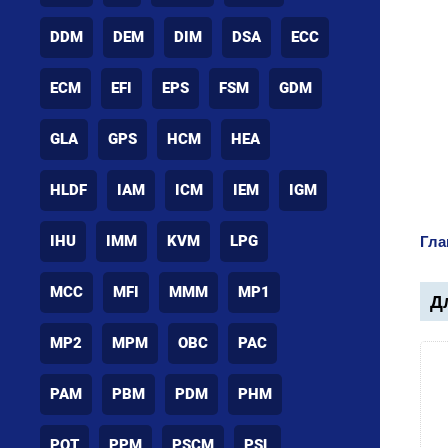
DDM
DEM
DIM
DSA
ECC
ECM
EFI
EPS
FSM
GDM
GLA
GPS
HCM
HEA
HLDF
IAM
ICM
IEM
IGM
IHU
IMM
KVM
LPG
Гла
MCC
MFI
MMM
MP1
Дл
MP2
MPM
OBC
PAC
PAM
PBM
PDM
PHM
POT
PPM
PSCM
PSL