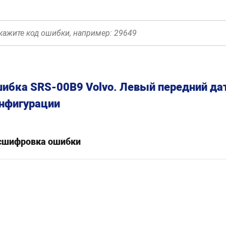
ибка SRS-00B9 Volvo. Левый передний дат
нфигурации
сшифровка ошибки