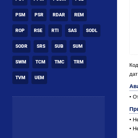
PSM
PSR
RDAR
REM
ROP
RSE
RTI
SAS
SODL
SODR
SRS
SUB
SUM
SWM
TCM
TMC
TRM
Код
дат
TVM
UEM
Ав
• О
Пр
• Н
• Н