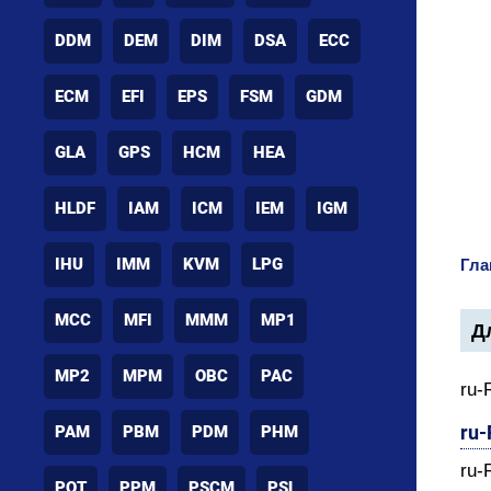
DDM
DEM
DIM
DSA
ECC
ECM
EFI
EPS
FSM
GDM
GLA
GPS
HCM
HEA
HLDF
IAM
ICM
IEM
IGM
IHU
IMM
KVM
LPG
Гла
MCC
MFI
MMM
MP1
Дл
MP2
MPM
OBC
PAC
ru-
ru
PAM
PBM
PDM
PHM
ru-
POT
PPM
PSCM
PSL