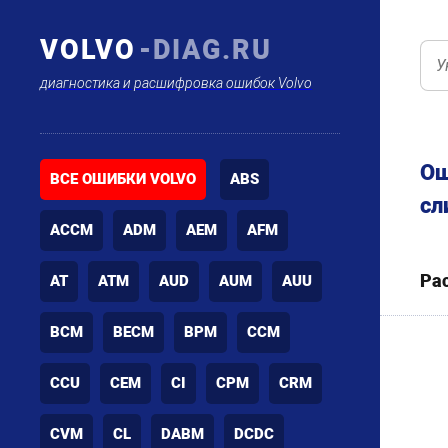
VOLVO
-DIAG.RU
диагностика и расшифровка ошибок Volvo
Ош
ВСЕ ОШИБКИ VOLVO
ABS
сл
ACCM
ADM
AEM
AFM
Ра
AT
ATM
AUD
AUM
AUU
BCM
BECM
BPM
CCM
CCU
CEM
CI
CPM
CRM
CVM
CL
DABM
DCDC