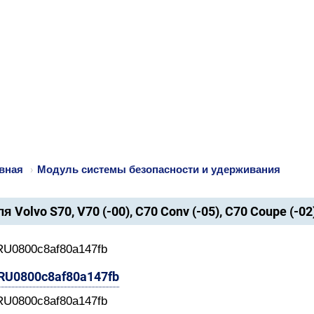
вная
›
Модуль системы безопасности и удерживания
я Volvo S70, V70 (-00), C70 Conv (-05), C70 Coupe (-02
RU0800c8af80a147fb
-RU0800c8af80a147fb
RU0800c8af80a147fb