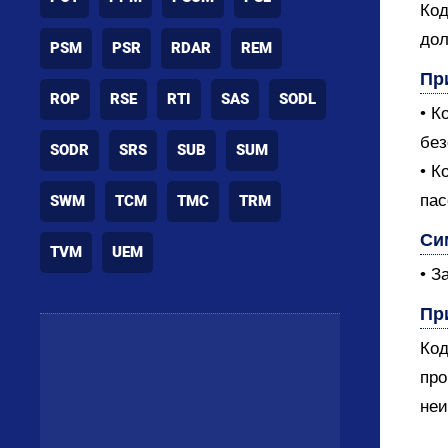
Код
дол
PSM
PSR
RDAR
REM
Пр
ROP
RSE
RTI
SAS
SODL
• К
без
SODR
SRS
SUB
SUM
• К
пас
SWM
TCM
TMC
TRM
Си
TVM
UEM
• З
Пр
Код
про
неи