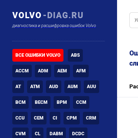
VOLVO
-DIAG.RU
диагностика и расшифровка ошибок Volvo
Ош
ВСЕ ОШИБКИ VOLVO
ABS
сл
ACCM
ADM
AEM
AFM
Ра
AT
ATM
AUD
AUM
AUU
BCM
BECM
BPM
CCM
CCU
CEM
CI
CPM
CRM
CVM
CL
DABM
DCDC