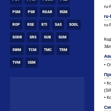
ru-
PSM
PSR
RDAR
REM
ru
ROP
RSE
RTI
SAS
SODL
ru-
SODR
SRS
SUB
SUM
Код
3&n
SWM
TCM
TMC
TRM
Ав
TVM
UEM
• О
Пр
• К
(SI
• К
Си