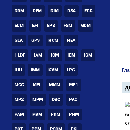
DDM
DEM
DIM
DSA
ECC
ECM
EFI
EPS
FSM
GDM
GLA
GPS
HCM
HEA
HLDF
IAM
ICM
IEM
IGM
IHU
IMM
KVM
LPG
Гла
MCC
MFI
MMM
MP1
Дл
MP2
MPM
OBC
PAC
PAM
PBM
PDM
PHM
POT
PPM
PSCM
PSL