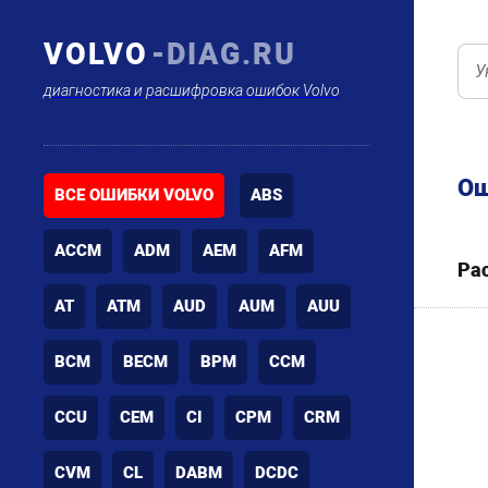
VOLVO
-DIAG.RU
диагностика и расшифровка ошибок Volvo
Ош
ВСЕ ОШИБКИ VOLVO
ABS
ACCM
ADM
AEM
AFM
Ра
AT
ATM
AUD
AUM
AUU
BCM
BECM
BPM
CCM
CCU
CEM
CI
CPM
CRM
CVM
CL
DABM
DCDC