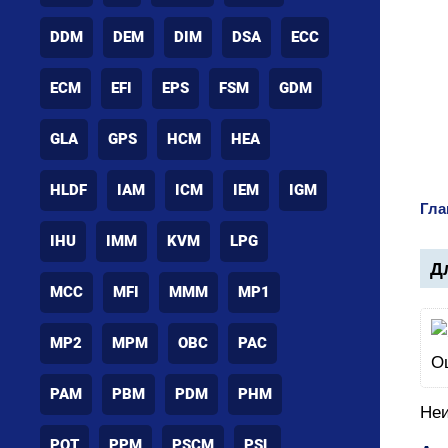
DDM
DEM
DIM
DSA
ECC
ECM
EFI
EPS
FSM
GDM
GLA
GPS
HCM
HEA
HLDF
IAM
ICM
IEM
IGM
Гла
IHU
IMM
KVM
LPG
Дл
MCC
MFI
MMM
MP1
MP2
MPM
OBC
PAC
PAM
PBM
PDM
PHM
Неи
POT
PPM
PSCM
PSL