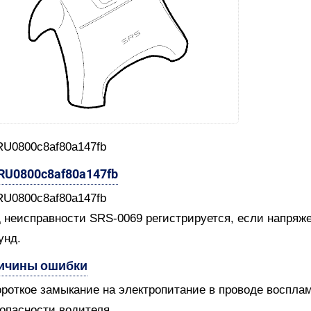
RU0800c8af80a147fb
-RU0800c8af80a147fb
RU0800c8af80a147fb
 неисправности SRS-0069 регистрируется, если напряж
унд.
ичины ошибки
ороткое замыкание на электропитание в проводе воспл
опасности водителя.