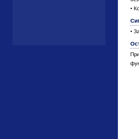
• К
Си
• З
Ос
При
фун