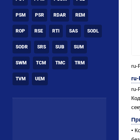
PSM
PSR
RDAR
REM
ROP
RSE
RTI
SAS
SODL
SODR
SRS
SUB
SUM
SWM
TCM
TMC
TRM
ru-
ru
TVM
UEM
ru-
Код
сек
Пр
• К
без