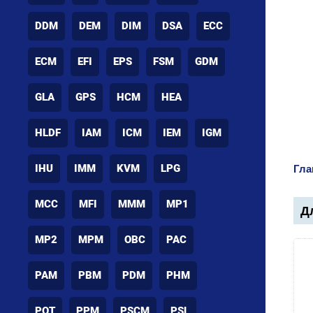
DDM
DEM
DIM
DSA
ECC
ECM
EFI
EPS
FSM
GDM
GLA
GPS
HCM
HEA
HLDF
IAM
ICM
IEM
IGM
IHU
IMM
KVM
LPG
Гла
MCC
MFI
MMM
MP1
Дл
MP2
MPM
OBC
PAC
PAM
PBM
PDM
PHM
POT
PPM
PSCM
PSL