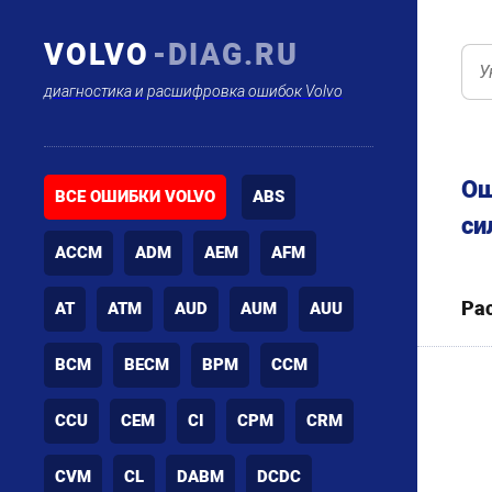
VOLVO
-DIAG.RU
диагностика и расшифровка ошибок Volvo
Ош
ВСЕ ОШИБКИ VOLVO
ABS
си
ACCM
ADM
AEM
AFM
Ра
AT
ATM
AUD
AUM
AUU
BCM
BECM
BPM
CCM
CCU
CEM
CI
CPM
CRM
CVM
CL
DABM
DCDC