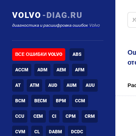
VOLVO
-DIAG.RU
диагностика и расшифровка ошибок Volvo
Ош
ВСЕ ОШИБКИ VOLVO
ABS
от
ACCM
ADM
AEM
AFM
Ра
AT
ATM
AUD
AUM
AUU
BCM
BECM
BPM
CCM
CCU
CEM
CI
CPM
CRM
CVM
CL
DABM
DCDC