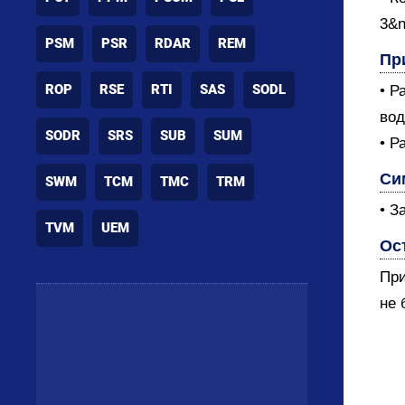
3&n
PSM
PSR
RDAR
REM
Пр
ROP
RSE
RTI
SAS
SODL
• Р
вод
SODR
SRS
SUB
SUM
• Р
Си
SWM
TCM
TMC
TRM
• З
TVM
UEM
Ос
При
не 