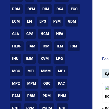
DDM
DEM
DIM
DSA
ECC
ECM
EFI
EPS
FSM
GDM
GLA
GPS
HCM
HEA
HLDF
IAM
ICM
IEM
IGM
IHU
IMM
KVM
LPG
Гла
MCC
MFI
MMM
MP1
Дл
MP2
MPM
OBC
PAC
PAM
PBM
PDM
PHM
POT
PPM
PSCM
PSL
• К