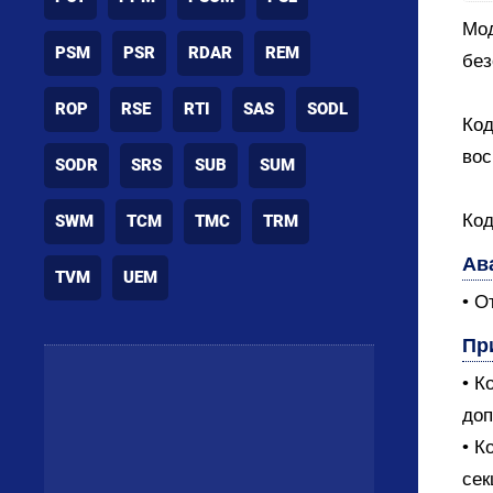
Мод
PSM
PSR
RDAR
REM
без
ROP
RSE
RTI
SAS
SODL
Код
вос
SODR
SRS
SUB
SUM
Код
SWM
TCM
TMC
TRM
Ав
TVM
UEM
• О
Пр
• К
доп
• К
сек