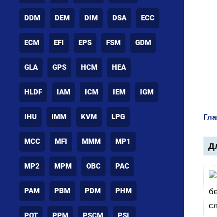
DDM
DEM
DIM
DSA
ECC
ECM
EFI
EPS
FSM
GDM
GLA
GPS
HCM
HEA
HLDF
IAM
ICM
IEM
IGM
IHU
IMM
KVM
LPG
Гла
MCC
MFI
MMM
MP1
Дл
MP2
MPM
OBC
PAC
PAM
PBM
PDM
PHM
POT
PPM
PSCM
PSL