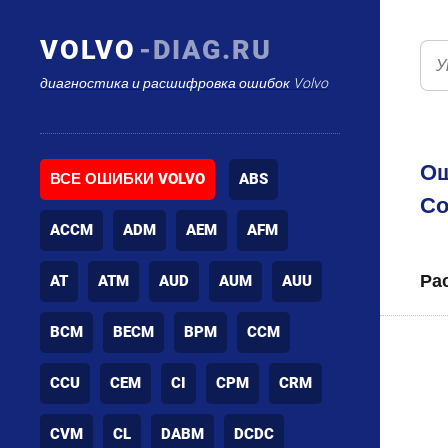
VOLVO
-DIAG.RU
диагностика и расшифровка ошибок Volvo
Ош
ВСЕ ОШИБКИ VOLVO
ABS
Со
ACCM
ADM
AEM
AFM
Ра
AT
ATM
AUD
AUM
AUU
BCM
BECM
BPM
CCM
CCU
CEM
CI
CPM
CRM
CVM
CL
DABM
DCDC