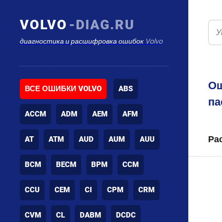
VOLVO
-DIAG.RU
диагностика и расшифровка ошибок Volvo
Ош
ВСЕ ОШИБКИ VOLVO
ABS
па
ACCM
ADM
AEM
AFM
Ра
AT
ATM
AUD
AUM
AUU
BCM
BECM
BPM
CCM
CCU
CEM
CI
CPM
CRM
CVM
CL
DABM
DCDC