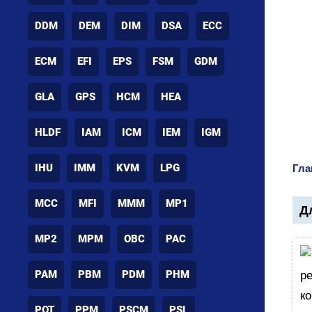
DDM
DEM
DIM
DSA
ECC
ECM
EFI
EPS
FSM
GDM
GLA
GPS
HCM
HEA
HLDF
IAM
ICM
IEM
IGM
IHU
IMM
KVM
LPG
Гла
MCC
MFI
MMM
MP1
Дл
MP2
MPM
OBC
PAC
PAM
PBM
PDM
PHM
POT
PPM
PSCM
PSL