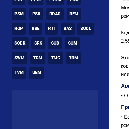
Мод
PSM
PSR
RDAR
REM
рем
ROP
RSE
RTI
SAS
SODL
Код
2,5
SODR
SRS
SUB
SUM
Это
SWM
TCM
TMC
TRM
код
TVM
UEM
или 
Ав
• О
Пр
• Е
рем