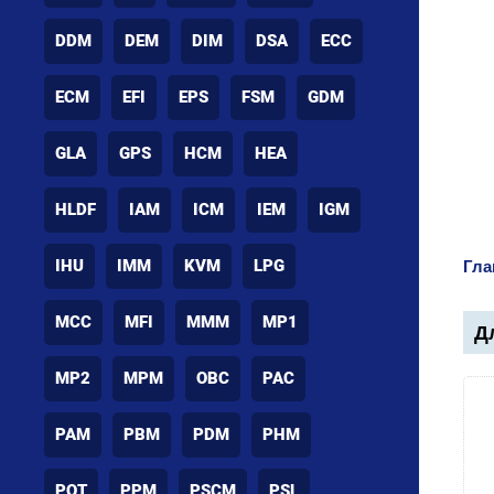
DDM
DEM
DIM
DSA
ECC
ECM
EFI
EPS
FSM
GDM
GLA
GPS
HCM
HEA
HLDF
IAM
ICM
IEM
IGM
IHU
IMM
KVM
LPG
Гла
MCC
MFI
MMM
MP1
Дл
MP2
MPM
OBC
PAC
PAM
PBM
PDM
PHM
POT
PPM
PSCM
PSL