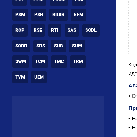
PSM
PSR
RDAR
REM
ROP
RSE
RTI
SAS
SODL
SODR
SRS
SUB
SUM
SWM
TCM
TMC
TRM
Код
иде
TVM
UEM
Ав
• О
Пр
• Н
• Н