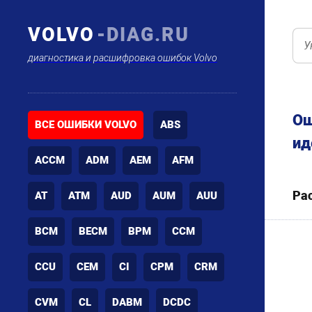
VOLVO
-DIAG.RU
диагностика и расшифровка ошибок Volvo
Ош
ВСЕ ОШИБКИ VOLVO
ABS
ид
ACCM
ADM
AEM
AFM
Ра
AT
ATM
AUD
AUM
AUU
BCM
BECM
BPM
CCM
CCU
CEM
CI
CPM
CRM
CVM
CL
DABM
DCDC