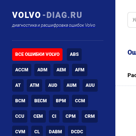
VOLVO
-DIAG.RU
диагностика и расшифровка ошибок Volvo
Ош
ВСЕ ОШИБКИ VOLVO
ABS
ACCM
ADM
AEM
AFM
Ра
AT
ATM
AUD
AUM
AUU
BCM
BECM
BPM
CCM
CCU
CEM
CI
CPM
CRM
CVM
CL
DABM
DCDC