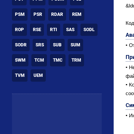
&ld
PSM
PSR
RDAR
REM
Код
ROP
RSE
RTI
SAS
SODL
Ав
SODR
SRS
SUB
SUM
• О
Пр
SWM
TCM
TMC
TRM
• Н
TVM
UEM
фай
• К
соо
Си
• И