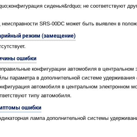
quo;конфигурация сиденья&rdquo; не соответствуют друг
 неисправности SRS-00DC может быть выявлен в положени
арийный режим (замещение)
тсутствует.
ичины ошибки
еправильные конфигурации автомобиля в центральном 
лы параметра в дополнительной системе удерживания 
онфигурация автомобиля в центральном электронном м
тветствуют типу автомобиля.
мптомы ошибки
ндикаторная лампа дополнительной системы удерживани