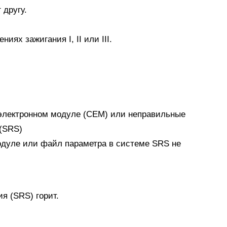
 другу.
ях зажигания I, II или III.
электронном модуле (CEM) или неправильные
(SRS)
одуле или файл параметра в системе SRS не
я (SRS) горит.