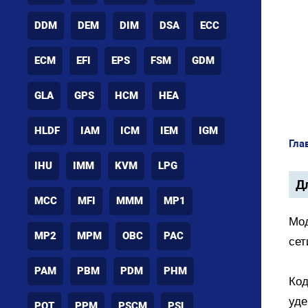
DDM
DEM
DIM
DSA
ECC
ECM
EFI
EPS
FSM
GDM
GLA
GPS
HCM
HEA
HLDF
IAM
ICM
IEM
IGM
Гла
IHU
IMM
KVM
LPG
Дл
MCC
MFI
MMM
MP1
Мод
MP2
MPM
OBC
PAC
сет
PAM
PBM
PDM
PHM
Код
уде
POT
PPM
PSCM
PSL