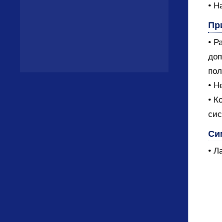
• Н
Пр
• Р
доп
пол
• Н
• К
сис
Си
• Л