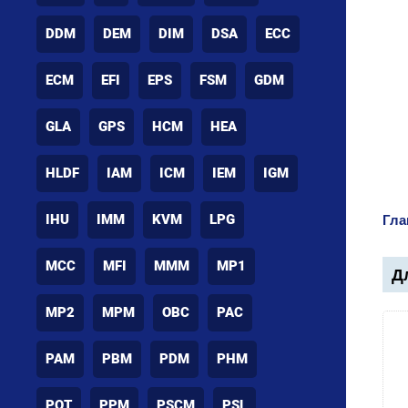
DDM
DEM
DIM
DSA
ECC
ECM
EFI
EPS
FSM
GDM
GLA
GPS
HCM
HEA
HLDF
IAM
ICM
IEM
IGM
IHU
IMM
KVM
LPG
Гла
MCC
MFI
MMM
MP1
Дл
MP2
MPM
OBC
PAC
PAM
PBM
PDM
PHM
POT
PPM
PSCM
PSL