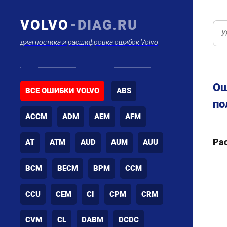
VOLVO
-DIAG.RU
диагностика и расшифровка ошибок Volvo
Ош
ВСЕ ОШИБКИ VOLVO
ABS
по
ACCM
ADM
AEM
AFM
Ра
AT
ATM
AUD
AUM
AUU
BCM
BECM
BPM
CCM
CCU
CEM
CI
CPM
CRM
CVM
CL
DABM
DCDC