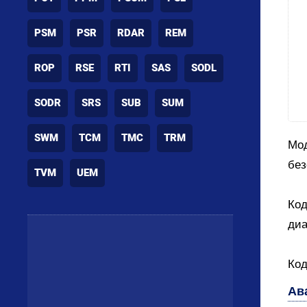
PSM
PSR
RDAR
REM
ROP
RSE
RTI
SAS
SODL
SODR
SRS
SUB
SUM
SWM
TCM
TMC
TRM
Мод
без
TVM
UEM
Код
диа
Код
Ав