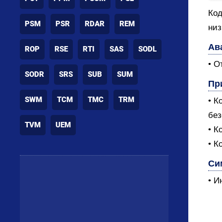
Код
PSM
PSR
RDAR
REM
низ
Ав
ROP
RSE
RTI
SAS
SODL
• О
SODR
SRS
SUB
SUM
Пр
SWM
TCM
TMC
TRM
• К
без
TVM
UEM
• К
• К
Си
• И