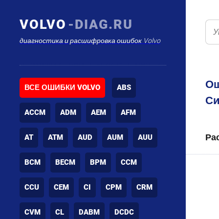
VOLVO
-DIAG.RU
диагностика и расшифровка ошибок Volvo
Ош
ВСЕ ОШИБКИ VOLVO
ABS
Си
ACCM
ADM
AEM
AFM
Ра
AT
ATM
AUD
AUM
AUU
BCM
BECM
BPM
CCM
CCU
CEM
CI
CPM
CRM
CVM
CL
DABM
DCDC