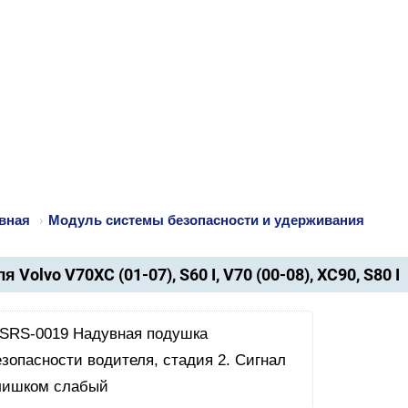
вная
›
Модуль системы безопасности и удерживания
я Volvo V70XC (01-07), S60 I, V70 (00-08), XC90, S80 I