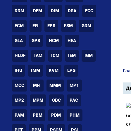
DDM
DEM
DIM
DSA
ECC
ECM
EFI
EPS
FSM
GDM
GLA
GPS
HCM
HEA
HLDF
IAM
ICM
IEM
IGM
IHU
IMM
KVM
LPG
Гла
MCC
MFI
MMM
MP1
Дл
MP2
MPM
OBC
PAC
PAM
PBM
PDM
PHM
POT
PPM
PSCM
PSL