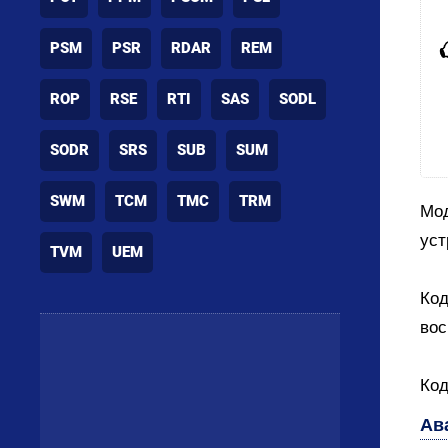
PSM
PSR
RDAR
REM
ROP
RSE
RTI
SAS
SODL
SODR
SRS
SUB
SUM
SWM
TCM
TMC
TRM
Мод
уст
TVM
UEM
Код
вос
Код
Ав