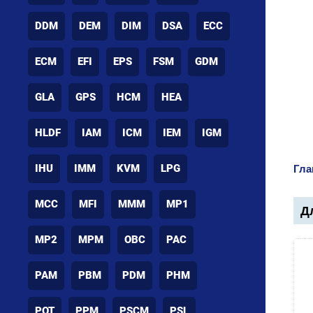
DDM
DEM
DIM
DSA
ECC
ECM
EFI
EPS
FSM
GDM
GLA
GPS
HCM
HEA
HLDF
IAM
ICM
IEM
IGM
IHU
IMM
KVM
LPG
Гла
MCC
MFI
MMM
MP1
Дл
MP2
MPM
OBC
PAC
PAM
PBM
PDM
PHM
POT
PPM
PSCM
PSL