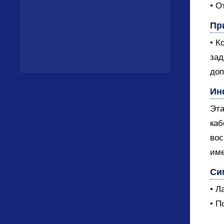
• О
Пр
• К
зад
доп
Ин
Эта
каб
вос
име
Си
• Л
• П