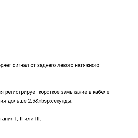
яет сигнал от заднего левого натяжного
я регистрирует короткое замыкание в кабеле
ия дольше 2,5&nbsp;секунды.
ия I, II или III.