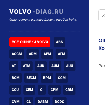
VOLVO
-DIAG.RU
диагностика и расшифровка ошибок Volvo
Ош
ВСЕ ОШИБКИ VOLVO
ABS
Ко
ACCM
ADM
AEM
AFM
Ра
AT
ATM
AUD
AUM
AUU
BCM
BECM
BPM
CCM
CCU
CEM
CI
CPM
CRM
CVM
CL
DABM
DCDC