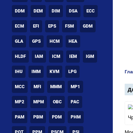
DDM
DEM
DIM
DSA
ECC
ECM
EFI
EPS
FSM
GDM
GLA
GPS
HCM
HEA
HLDF
IAM
ICM
IEM
IGM
IHU
IMM
KVM
LPG
Гла
MCC
MFI
MMM
MP1
Дл
MP2
MPM
OBC
PAC
PAM
PBM
PDM
PHM
POT
PPM
PSCM
PSL
Мод