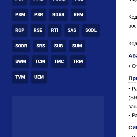
PSM
PSR
RDAR
REM
Код
вос
ROP
RSE
RTI
SAS
SODL
Код
SODR
SRS
SUB
SUM
Ав
SWM
TCM
TMC
TRM
• О
TVM
UEM
Пр
• Р
(SR
зан
• Р
Си