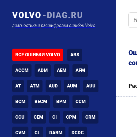
VOLVO
-DIAG.RU
диагностика и расшифровка ошибок Volvo
Ош
ВСЕ ОШИБКИ VOLVO
ABS
со
ACCM
ADM
AEM
AFM
Ра
AT
ATM
AUD
AUM
AUU
BCM
BECM
BPM
CCM
CCU
CEM
CI
CPM
CRM
CVM
CL
DABM
DCDC