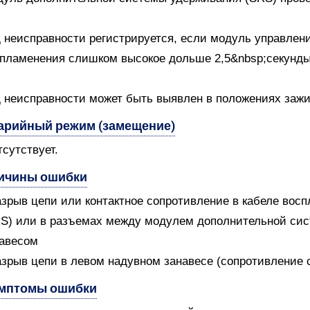
 неисправности регистрируется, если модуль управлени
пламенения слишком высокое дольше 2,5&nbsp;секунды
 неисправности может быть выявлен в положениях зажиган
арийный режим (замещение)
тсутствует.
ичины ошибки
азрыв цепи или контактное сопротивление в кабеле во
S) или в разъемах между модулем дополнительной си
авесом
азрыв цепи в левом надувном занавесе (сопротивление
мптомы ошибки