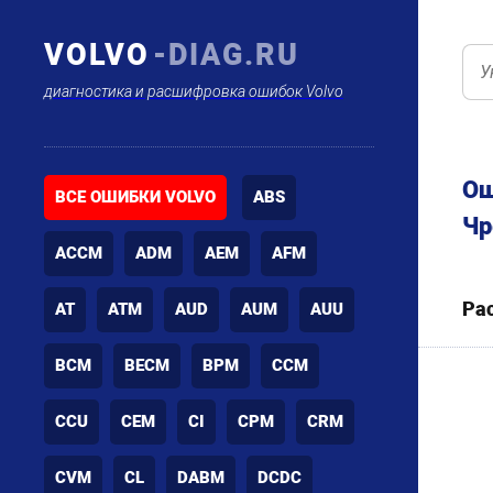
VOLVO
-DIAG.RU
диагностика и расшифровка ошибок Volvo
Ош
ВСЕ ОШИБКИ VOLVO
ABS
Чр
ACCM
ADM
AEM
AFM
Ра
AT
ATM
AUD
AUM
AUU
BCM
BECM
BPM
CCM
CCU
CEM
CI
CPM
CRM
CVM
CL
DABM
DCDC