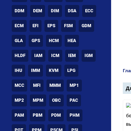
DDM
DEM
DIM
DSA
ECC
ECM
EFI
EPS
FSM
GDM
GLA
GPS
HCM
HEA
HLDF
IAM
ICM
IEM
IGM
IHU
IMM
KVM
LPG
Гла
MCC
MFI
MMM
MP1
Дл
MP2
MPM
OBC
PAC
PAM
PBM
PDM
PHM
POT
PPM
PSCM
PSL