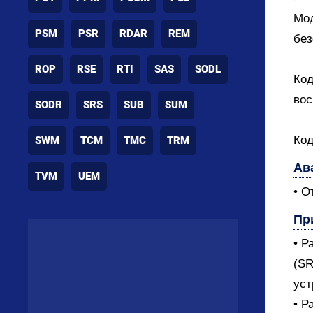
Мод
PSM
PSR
RDAR
REM
без
ROP
RSE
RTI
SAS
SODL
Код
вос
SODR
SRS
SUB
SUM
Код
SWM
TCM
TMC
TRM
Ав
TVM
UEM
• О
Пр
• Р
(SR
уст
• Р