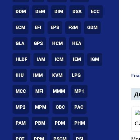
DDM
DEM
DIM
DSA
ECC
ECM
EFI
EPS
FSM
GDM
GLA
GPS
HCM
HEA
HLDF
IAM
ICM
IEM
IGM
IHU
IMM
KVM
LPG
Гла
MCC
MFI
MMM
MP1
Дл
MP2
MPM
OBC
PAC
PAM
PBM
PDM
PHM
POT
PPM
PSCM
PSL
Мод