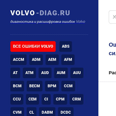
VOLVO
-DIAG.RU
диагностика и расшифровка ошибок Volvo
Ош
ВСЕ ОШИБКИ VOLVO
ABS
с
ACCM
ADM
AEM
AFM
Ра
AT
ATM
AUD
AUM
AUU
BCM
BECM
BPM
CCM
CCU
CEM
CI
CPM
CRM
CVM
CL
DABM
DCDC