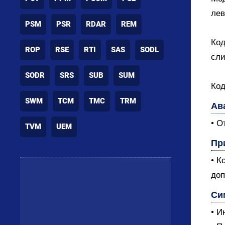
лев
PSM
PSR
RDAR
REM
Код
ROP
RSE
RTI
SAS
SODL
сли
SODR
SRS
SUB
SUM
Код
SWM
TCM
TMC
TRM
Ав
• О
TVM
UEM
Пр
• К
доп
Си
• И