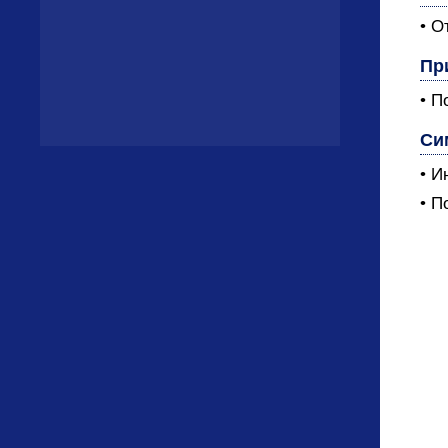
• О
Пр
• П
Си
• И
• П