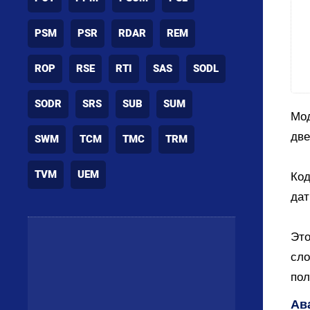
PSM
PSR
RDAR
REM
ROP
RSE
RTI
SAS
SODL
SODR
SRS
SUB
SUM
Мод
две
SWM
TCM
TMC
TRM
TVM
UEM
Код
дат
Это
сло
пол
Ав