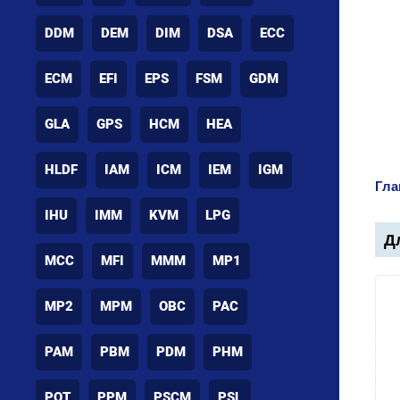
DDM
DEM
DIM
DSA
ECC
ECM
EFI
EPS
FSM
GDM
GLA
GPS
HCM
HEA
HLDF
IAM
ICM
IEM
IGM
Гла
IHU
IMM
KVM
LPG
Дл
MCC
MFI
MMM
MP1
MP2
MPM
OBC
PAC
PAM
PBM
PDM
PHM
POT
PPM
PSCM
PSL