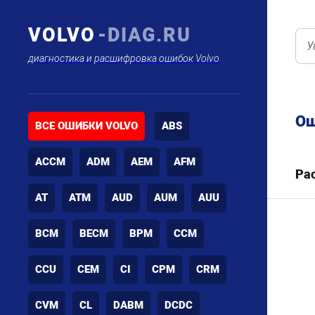
VOLVO
-DIAG.RU
диагностика и расшифровка ошибок Volvo
Ош
ВСЕ ОШИБКИ VOLVO
ABS
ACCM
ADM
AEM
AFM
Ра
AT
ATM
AUD
AUM
AUU
BCM
BECM
BPM
CCM
CCU
CEM
CI
CPM
CRM
CVM
CL
DABM
DCDC