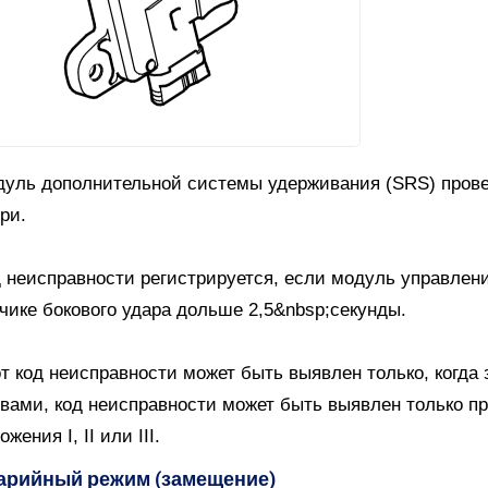
уль дополнительной системы удерживания (SRS) провер
ри.
 неисправности регистрируется, если модуль управлен
чике бокового удара дольше 2,5&nbsp;секунды.
т код неисправности может быть выявлен только, когда
вами, код неисправности может быть выявлен только п
ожения I, II или III.
арийный режим (замещение)