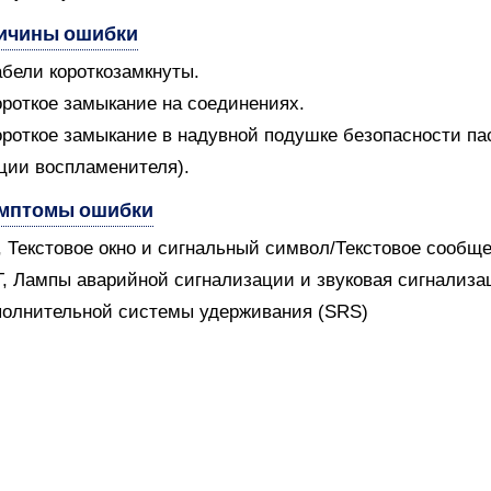
ичины ошибки
абели короткозамкнуты.
ороткое замыкание на соединениях.
ороткое замыкание в надувной подушке безопасности па
ции воспламенителя).
мптомы ошибки
V, Текстовое окно и сигнальный символ/Текстовое сообщ
T, Лампы аварийной сигнализации и звуковая сигнализ
олнительной системы удерживания (SRS)