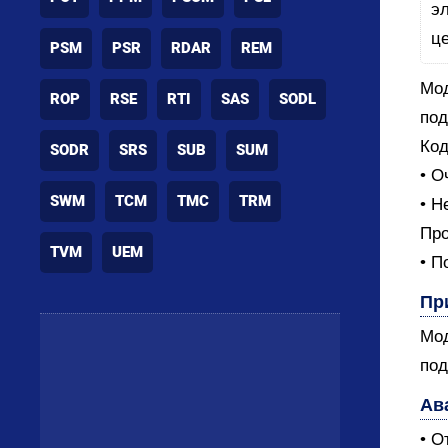
PSM
PSR
RDAR
REM
Мод
ROP
RSE
RTI
SAS
SODL
под
Код
SODR
SRS
SUB
SUM
• О
SWM
TCM
TMC
TRM
• Н
Про
TVM
UEM
• П
Пр
Мод
под
Ав
• О