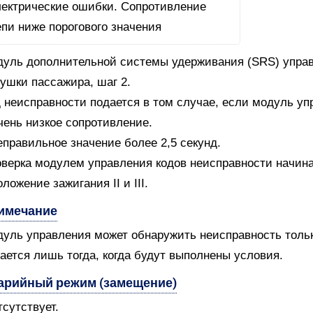
уль дополнительной системы удерживания (SRS) управ
ушки пассажира, шаг 2.
 неисправности подается в том случае, если модуль уп
чень низкое сопротивление.
еправильное значение более 2,5 секунд.
верка модулем управления кодов неисправности начин
оложение зажигания II и III.
имечание
уль управления может обнаружить неисправность только
ается лишь тогда, когда будут выполнены условия.
арийный режим (замещение)
тсутствует.