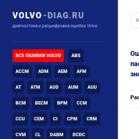
VOLVO
-DIAG.RU
диагностика и расшифровка ошибок Volvo
Ош
ВСЕ ОШИБКИ VOLVO
ABS
па
ACCM
ADM
AEM
AFM
зн
AT
ATM
AUD
AUM
AUU
Ра
BCM
BECM
BPM
CCM
CCU
CEM
CI
CPM
CRM
CVM
CL
DABM
DCDC