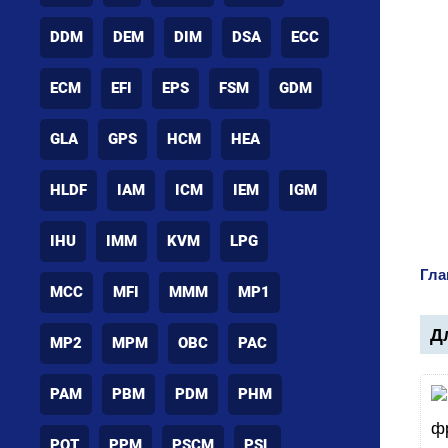
DDM
DEM
DIM
DSA
ECC
ECM
EFI
EPS
FSM
GDM
GLA
GPS
HCM
HEA
HLDF
IAM
ICM
IEM
IGM
IHU
IMM
KVM
LPG
Гла
MCC
MFI
MMM
MP1
Дл
MP2
MPM
OBC
PAC
PAM
PBM
PDM
PHM
POT
PPM
PSCM
PSL