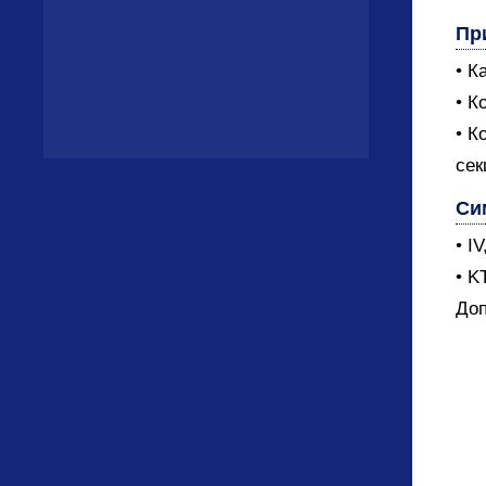
Пр
• К
• К
• К
сек
Си
• I
• K
Доп