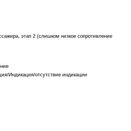
ссажира, этап 2 (слишком низкое сопротивление
ение
ация/Индикация/отсутствие индикации