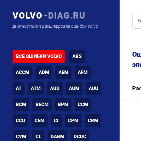
VOLVO
-DIAG.RU
диагностика и расшифровка ошибок Volvo
Ош
ВСЕ ОШИБКИ VOLVO
ABS
эл
ACCM
ADM
AEM
AFM
Ра
AT
ATM
AUD
AUM
AUU
BCM
BECM
BPM
CCM
CCU
CEM
CI
CPM
CRM
CVM
CL
DABM
DCDC