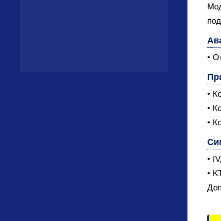
Мод
под
Ав
• О
Пр
• К
• К
• К
Си
• I
• K
Доп