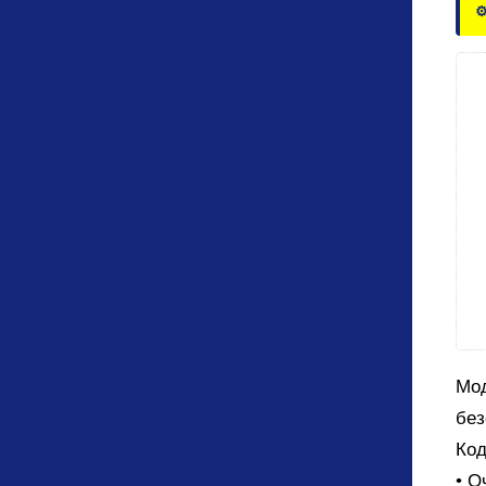
⚙
Мод
без
Код
• О