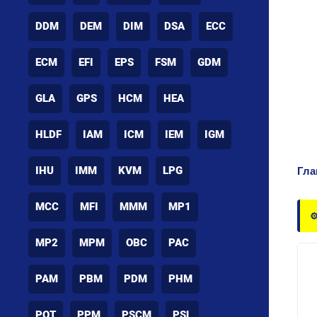
DDM
DEM
DIM
DSA
ECC
ECM
EFI
EPS
FSM
GDM
GLA
GPS
HCM
HEA
HLDF
IAM
ICM
IEM
IGM
IHU
IMM
KVM
LPG
Гла
MCC
MFI
MMM
MP1
⚙
MP2
MPM
OBC
PAC
PAM
PBM
PDM
PHM
POT
PPM
PSCM
PSL