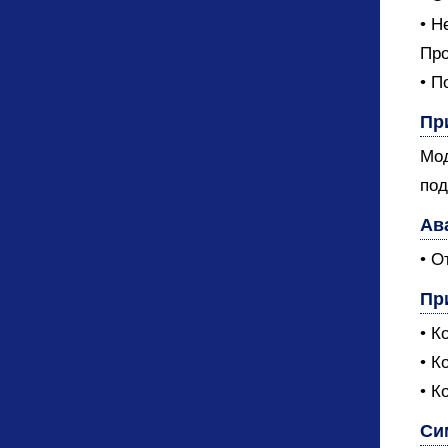
• Н
Про
• П
Пр
Мод
под
Ав
• О
Пр
• К
• К
• К
Си