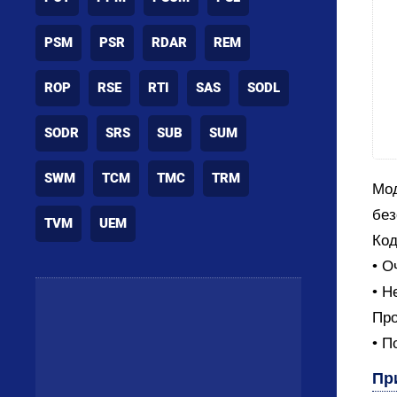
PSM
PSR
RDAR
REM
ROP
RSE
RTI
SAS
SODL
SODR
SRS
SUB
SUM
SWM
TCM
TMC
TRM
Мод
без
TVM
UEM
Код
• О
• Н
Про
• П
Пр