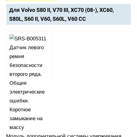
Для Volvo S80 II, V70 III, XC70 (08-), XC60,
S80L, S60 II, V60, S60L, V60 CC
Модуль дополнительной системы удерживания