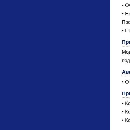
• О
• Н
Про
• П
Пр
Мод
под
Ав
• О
Пр
• К
• К
• К