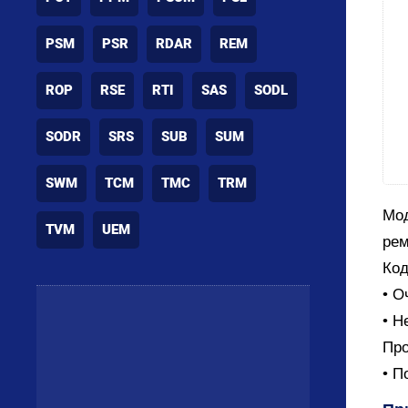
PSM
PSR
RDAR
REM
ROP
RSE
RTI
SAS
SODL
SODR
SRS
SUB
SUM
SWM
TCM
TMC
TRM
Мод
TVM
UEM
рем
Код
• О
• Н
Про
• П