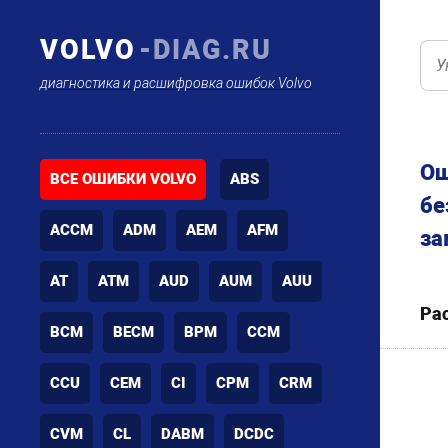
VOLVO
-DIAG.RU
диагностика и расшифровка ошибок Volvo
Ош
ВСЕ ОШИБКИ VOLVO
ABS
бе
ACCM
ADM
AEM
AFM
за
AT
ATM
AUD
AUM
AUU
Ра
BCM
BECM
BPM
CCM
CCU
CEM
CI
CPM
CRM
CVM
CL
DABM
DCDC