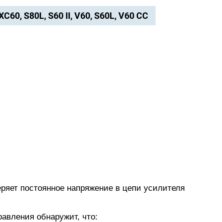
 XC60, S80L, S60 II, V60, S60L, V60 CC
ряет постоянное напряжение в цепи усилителя
равления обнаружит, что: