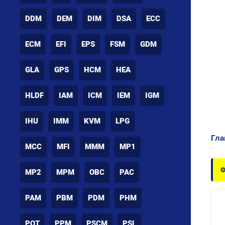
DDM
DEM
DIM
DSA
ECC
ECM
EFI
EPS
FSM
GDM
GLA
GPS
HCM
HEA
HLDF
IAM
ICM
IEM
IGM
IHU
IMM
KVM
LPG
Гла
MCC
MFI
MMM
MP1
⚙
MP2
MPM
OBC
PAC
PAM
PBM
PDM
PHM
POT
PPM
PSCM
PSL