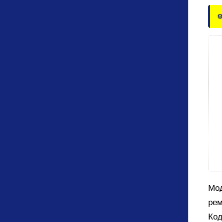
⚙
Мод
рем
Код