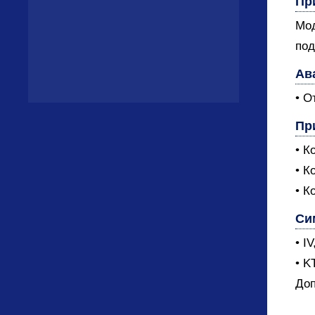
Пр
Мод
под
Ав
• О
Пр
• К
• К
• К
Си
• I
• K
Доп