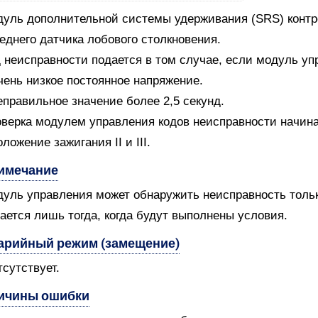
уль дополнительной системы удерживания (SRS) контро
еднего датчика лобового столкновения.
 неисправности подается в том случае, если модуль уп
чень низкое постоянное напряжение.
еправильное значение более 2,5 секунд.
верка модулем управления кодов неисправности начин
оложение зажигания II и III.
имечание
уль управления может обнаружить неисправность только
ается лишь тогда, когда будут выполнены условия.
арийный режим (замещение)
тсутствует.
ичины ошибки