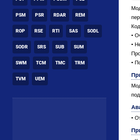
Мод
PSM
PSR
RDAR
REM
пер
Код
ROP
RSE
RTI
SAS
SODL
• О
• Н
SODR
SRS
SUB
SUM
Про
• П
SWM
TCM
TMC
TRM
Пр
TVM
UEM
Мод
под
Ав
• О
Пр