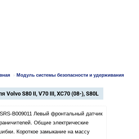
вная
›
Модуль системы безопасности и удерживания
я Volvo S80 II, V70 III, XC70 (08-), S80L