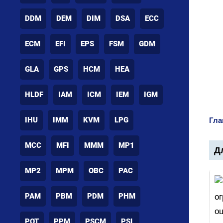
DDM
DEM
DIM
DSA
ECC
ECM
EFI
EPS
FSM
GDM
GLA
GPS
HCM
HEA
HLDF
IAM
ICM
IEM
IGM
IHU
IMM
KVM
LPG
Гла
MCC
MFI
MMM
MP1
Дл
MP2
MPM
OBC
PAC
PAM
PBM
PDM
PHM
POT
PPM
PSCM
PSL