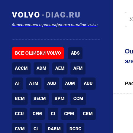
VOLVO
-DIAG.RU
диагностика и расшифровка ошибок Volvo
Ош
ВСЕ ОШИБКИ VOLVO
ABS
эл
ACCM
ADM
AEM
AFM
Ра
AT
ATM
AUD
AUM
AUU
BCM
BECM
BPM
CCM
CCU
CEM
CI
CPM
CRM
CVM
CL
DABM
DCDC