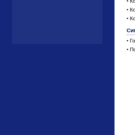
• К
• К
• К
Си
• Г
• П