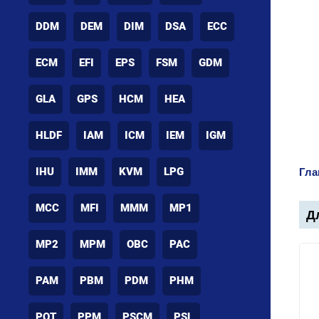
DDM
DEM
DIM
DSA
ECC
ECM
EFI
EPS
FSM
GDM
GLA
GPS
HCM
HEA
HLDF
IAM
ICM
IEM
IGM
IHU
IMM
KVM
LPG
Гла
MCC
MFI
MMM
MP1
Дл
MP2
MPM
OBC
PAC
PAM
PBM
PDM
PHM
POT
PPM
PSCM
PSL