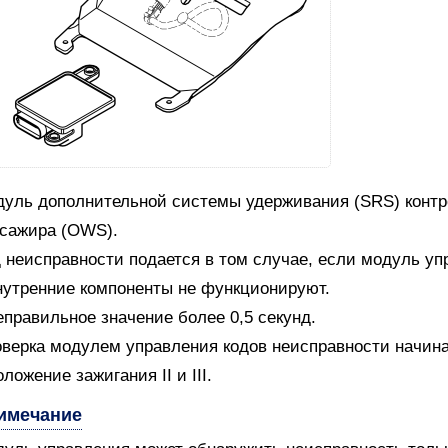
уль дополнительной системы удерживания (SRS) контро
сажира (OWS).
 неисправности подается в том случае, если модуль уп
нутренние компоненты не функционируют.
еправильное значение более 0,5 секунд.
верка модулем управления кодов неисправности начин
оложение зажигания II и III.
имечание