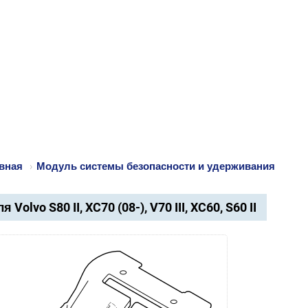
вная
›
Модуль системы безопасности и удерживания
я Volvo S80 II, XC70 (08-), V70 III, XC60, S60 II