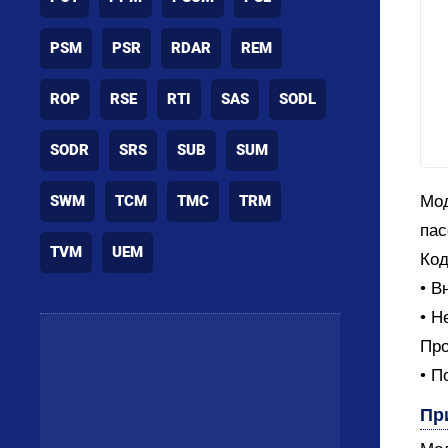
PSM
PSR
RDAR
REM
ROP
RSE
RTI
SAS
SODL
SODR
SRS
SUB
SUM
SWM
TCM
TMC
TRM
Мод
пас
TVM
UEM
Код
• В
• Н
Про
• П
Пр