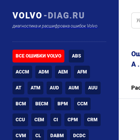
VOLVO
-DIAG.RU
диагностика и расшифровка ошибок Volvo
Ош
ВСЕ ОШИБКИ VOLVO
ABS
A 
ACCM
ADM
AEM
AFM
Ра
AT
ATM
AUD
AUM
AUU
BCM
BECM
BPM
CCM
CCU
CEM
CI
CPM
CRM
CVM
CL
DABM
DCDC