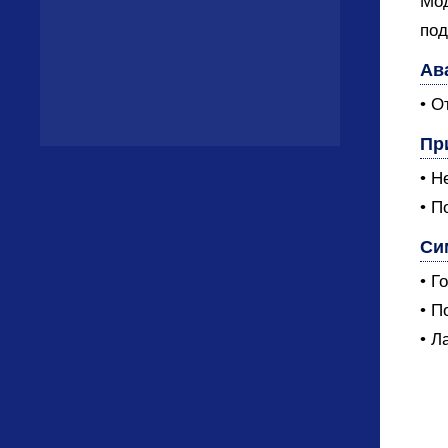
Мод
под
Ав
• О
Пр
• Н
• П
Си
• Г
• П
• Л