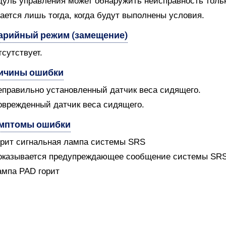
уль управления может обнаружить неисправность только
ается лишь тогда, когда будут выполнены условия.
арийный режим (замещение)
тсутствует.
ичины ошибки
еправильно установленный датчик веса сидящего.
оврежденный датчик веса сидящего.
мптомы ошибки
орит сигнальная лампа системы SRS
оказывается предупреждающее сообщение системы SR
ампа PAD горит