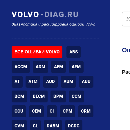
VOLVO
-DIAG.RU
диагностика и расшифровка ошибок Volvo
Ош
ВСЕ ОШИБКИ VOLVO
ABS
ACCM
ADM
AEM
AFM
Ра
AT
ATM
AUD
AUM
AUU
BCM
BECM
BPM
CCM
CCU
CEM
CI
CPM
CRM
CVM
CL
DABM
DCDC