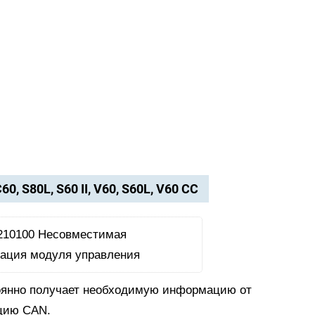
C60, S80L, S60 II, V60, S60L, V60 CC
оянно получает необходимую информацию от
ацию CAN.