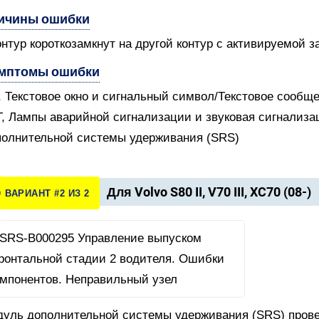
ичины ошибки
онтур короткозамкнут на другой контур с активируемой 
мптомы ошибки
V, Текстовое окно и сигнальный символ/Текстовое сообщ
T, Лампы аварийной сигнализации и звуковая сигнализ
олнительной системы удерживания (SRS)
Для Volvo S80 II, V70 III, XC70 (08-)
️ ВАРИАНТ #2 ИЗ 2
уль дополнительной системы удерживания (SRS) прове