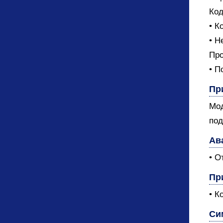
Код
• К
• Н
Про
• П
Пр
Мод
под
Ав
• О
Пр
• К
Си