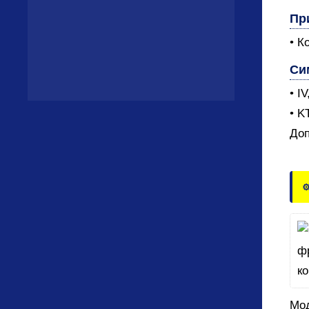
Пр
• К
Си
• I
• K
Доп
⚙
Мод