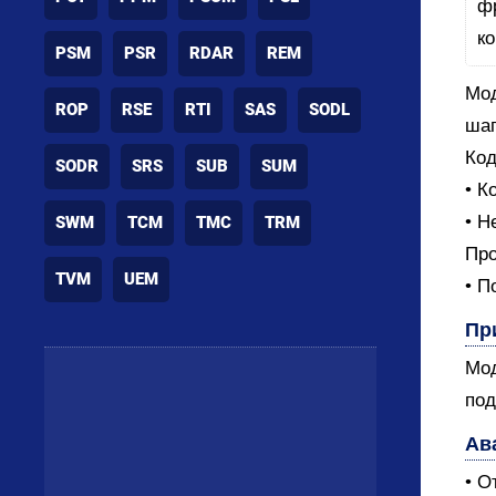
PSM
PSR
RDAR
REM
Мод
ROP
RSE
RTI
SAS
SODL
шаг
Код
SODR
SRS
SUB
SUM
• К
• Н
SWM
TCM
TMC
TRM
Про
TVM
UEM
• П
Пр
Мод
под
Ав
• О