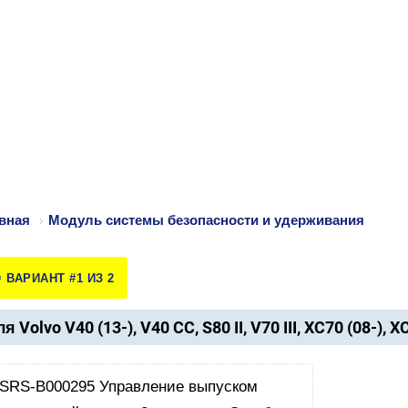
вная
›
Модуль системы безопасности и удерживания
️ ВАРИАНТ #1 ИЗ 2
я Volvo V40 (13-), V40 CC, S80 II, V70 III, XC70 (08-), X