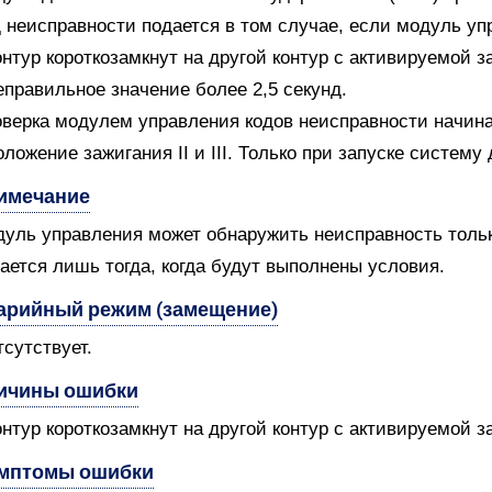
 неисправности подается в том случае, если модуль уп
онтур короткозамкнут на другой контур с активируемой 
еправильное значение более 2,5 секунд.
верка модулем управления кодов неисправности начин
оложение зажигания II и III. Только при запуске систем
имечание
уль управления может обнаружить неисправность только
ается лишь тогда, когда будут выполнены условия.
арийный режим (замещение)
тсутствует.
ичины ошибки
онтур короткозамкнут на другой контур с активируемой 
мптомы ошибки