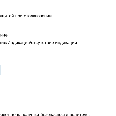
защитой при столкновении.
ение
ация/Индикация/отсутствие индикации
ряет цепь подушки безопасности водителя.