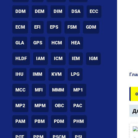
DDM
DEM
DIM
DSA
ECC
ECM
EFI
EPS
FSM
GDM
GLA
GPS
HCM
HEA
HLDF
IAM
ICM
IEM
IGM
IHU
IMM
KVM
LPG
Гла
MCC
MFI
MMM
MP1
⚙
MP2
MPM
OBC
PAC
Дл
PAM
PBM
PDM
PHM
POT
PPM
PSCM
PSL