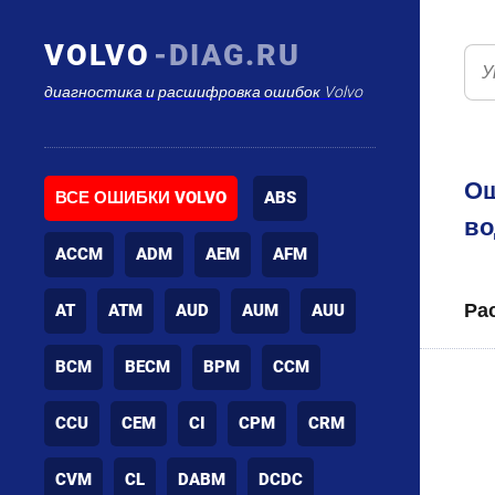
VOLVO
-DIAG.RU
диагностика и расшифровка ошибок Volvo
Ош
ВСЕ ОШИБКИ VOLVO
ABS
во
ACCM
ADM
AEM
AFM
Ра
AT
ATM
AUD
AUM
AUU
BCM
BECM
BPM
CCM
CCU
CEM
CI
CPM
CRM
CVM
CL
DABM
DCDC