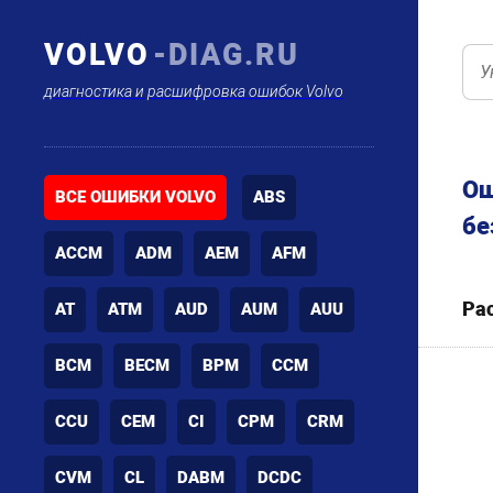
VOLVO
-DIAG.RU
диагностика и расшифровка ошибок Volvo
Ош
ВСЕ ОШИБКИ VOLVO
ABS
бе
ACCM
ADM
AEM
AFM
Ра
AT
ATM
AUD
AUM
AUU
BCM
BECM
BPM
CCM
CCU
CEM
CI
CPM
CRM
CVM
CL
DABM
DCDC