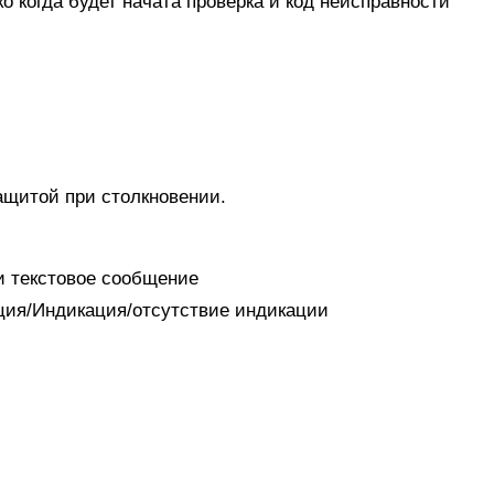
 когда будет начата проверка и код неисправности
защитой при столкновении.
 и текстовое сообщение
ация/Индикация/отсутствие индикации