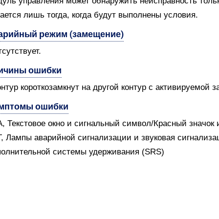
уль управления может обнаружить неисправность только
ается лишь тогда, когда будут выполнены условия.
арийный режим (замещение)
тсутствует.
ичины ошибки
онтур короткозамкнут на другой контур с активируемой 
мптомы ошибки
A, Текстовое окно и сигнальный символ/Красный значок
T, Лампы аварийной сигнализации и звуковая сигнализ
олнительной системы удерживания (SRS)