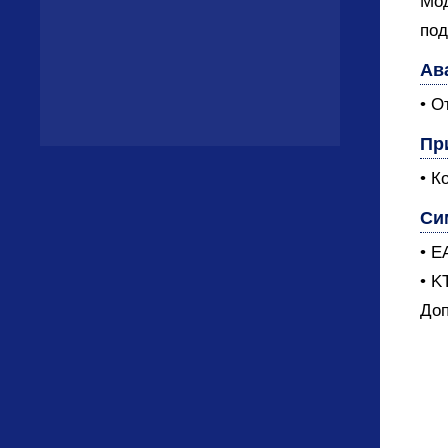
Мод
под
Ав
• О
Пр
• К
Си
• E
• K
Доп