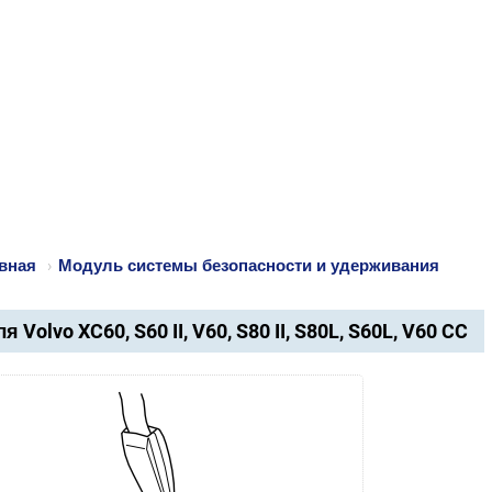
вная
›
Модуль системы безопасности и удерживания
я Volvo XC60, S60 II, V60, S80 II, S80L, S60L, V60 CC