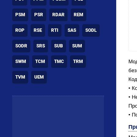
PSM
PSR
RDAR
REM
ROP
RSE
RTI
SAS
SODL
SODR
SRS
SUB
SUM
SWM
TCM
TMC
TRM
Мод
без
TVM
UEM
Код
• К
• Н
Про
• П
Пр