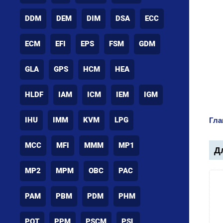
DDM
DEM
DIM
DSA
ECC
ECM
EFI
EPS
FSM
GDM
GLA
GPS
HCM
HEA
HLDF
IAM
ICM
IEM
IGM
IHU
IMM
KVM
LPG
Гла
MCC
MFI
MMM
MP1
Дл
MP2
MPM
OBC
PAC
PAM
PBM
PDM
PHM
POT
PPM
PSCM
PSL