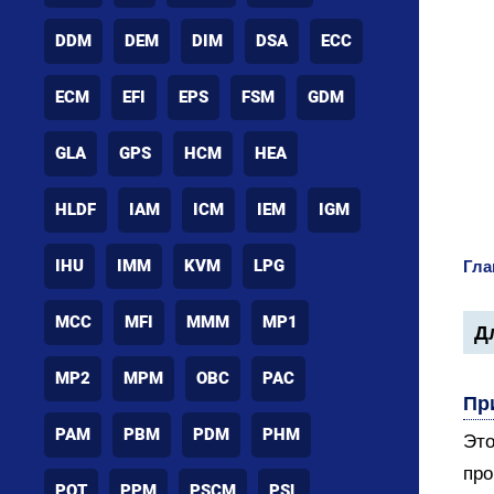
DDM
DEM
DIM
DSA
ECC
ECM
EFI
EPS
FSM
GDM
GLA
GPS
HCM
HEA
HLDF
IAM
ICM
IEM
IGM
IHU
IMM
KVM
LPG
Гла
MCC
MFI
MMM
MP1
Дл
MP2
MPM
OBC
PAC
Пр
PAM
PBM
PDM
PHM
Это
про
POT
PPM
PSCM
PSL