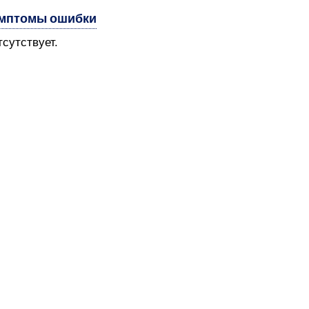
мптомы ошибки
тсутствует.