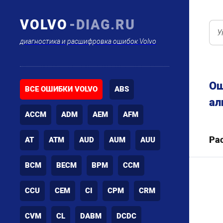
VOLVO
-DIAG.RU
диагностика и расшифровка ошибок Volvo
Ош
ВСЕ ОШИБКИ VOLVO
ABS
ал
ACCM
ADM
AEM
AFM
Ра
AT
ATM
AUD
AUM
AUU
BCM
BECM
BPM
CCM
CCU
CEM
CI
CPM
CRM
CVM
CL
DABM
DCDC