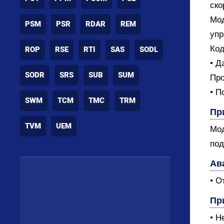
ско
Мод
PSM
PSR
RDAR
REM
упр
Код
ROP
RSE
RTI
SAS
SODL
• Д
SODR
SRS
SUB
SUM
Про
• П
SWM
TCM
TMC
TRM
Пр
TVM
UEM
Мод
под
Ав
• О
Пр
• Н