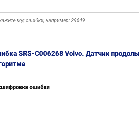
ибка SRS-C006268 Volvo. Датчик продольн
горитма
сшифровка ошибки