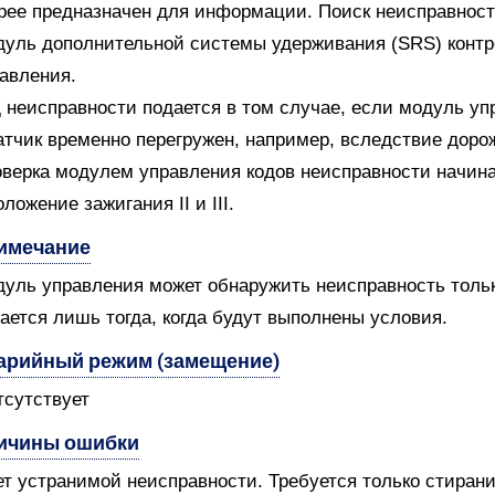
рее предназначен для информации. Поиск неисправности
уль дополнительной системы удерживания (SRS) контр
авления.
 неисправности подается в том случае, если модуль уп
атчик временно перегружен, например, вследствие доро
верка модулем управления кодов неисправности начин
оложение зажигания II и III.
имечание
уль управления может обнаружить неисправность только
ается лишь тогда, когда будут выполнены условия.
арийный режим (замещение)
тсутствует
ичины ошибки
ет устранимой неисправности. Требуется только стирани