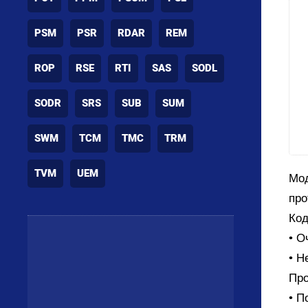
PSM
PSR
RDAR
REM
ROP
RSE
RTI
SAS
SODL
SODR
SRS
SUB
SUM
SWM
TCM
TMC
TRM
TVM
UEM
Мод
про
Код
• О
• Н
Про
• П