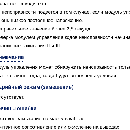
опасности водителя.
 неисправности подается в том случае, если модуль уп
чень низкое постоянное напряжение.
еправильное значение более 2,5 секунд.
верка модулем управления кодов неисправности начин
оложение зажигания II и III.
имечание
уль управления может обнаружить неисправность только
ается лишь тогда, когда будут выполнены условия.
арийный режим (замещение)
тсутствует.
ичины ошибки
ороткое замыкание на массу в кабеле.
онтактное сопротивление или окисление на выводах.