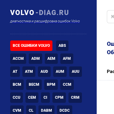
VOLVO
-DIAG.RU
диагностика и расшифровка ошибок Volvo
Ош
ВСЕ ОШИБКИ VOLVO
ABS
Об
ACCM
ADM
AEM
AFM
Ра
AT
ATM
AUD
AUM
AUU
BCM
BECM
BPM
CCM
CCU
CEM
CI
CPM
CRM
CVM
CL
DABM
DCDC