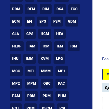
DDM
DEM
DIM
DSA
ECC
ECM
EFI
EPS
FSM
GDM
GLA
GPS
HCM
HEA
HLDF
IAM
ICM
IEM
IGM
IHU
IMM
KVM
LPG
Гла
MCC
MFI
MMM
MP1
⚙
MP2
MPM
OBC
PAC
Дл
PAM
PBM
PDM
PHM
POT
PPM
PSCM
PSL