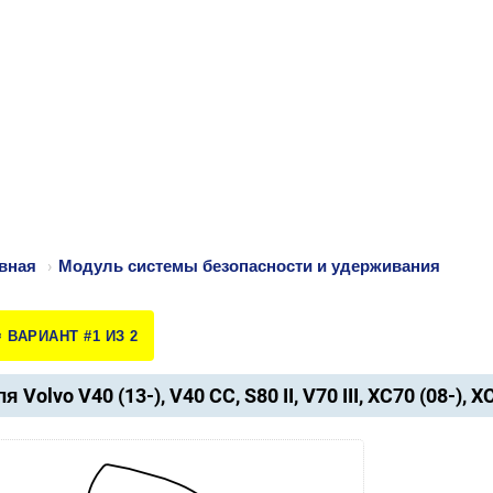
вная
›
Модуль системы безопасности и удерживания
️ ВАРИАНТ #1 ИЗ 2
я Volvo V40 (13-), V40 CC, S80 II, V70 III, XC70 (08-), X