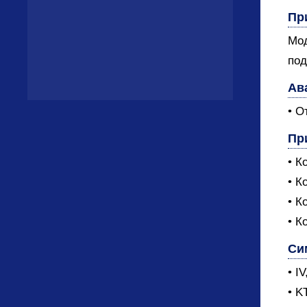
Пр
Мод
под
Ав
• О
Пр
• К
• К
• К
• К
Си
• I
• K