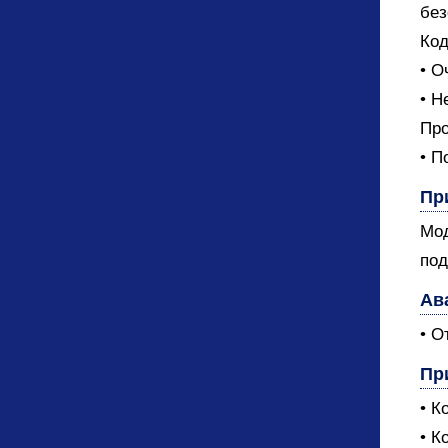
без
Код
• О
• Н
Про
• П
Пр
Мод
под
Ав
• О
Пр
• К
• К