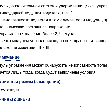
уль дополнительной системы удерживания (SRS) управ
тивоударной подушки водителя, шаг 2.
 неисправности подается в том случае, если модуль уп
чень высокое постоянное напряжение.
еправильное значение более 2,5 секунд.
верка модулем управления кодов неисправности начин
оложение зажигания II и III.
имечание
уль управления может обнаружить неисправность только
ается лишь тогда, когда будут выполнены условия.
арийный режим (замещение)
тсутствует.
ичины ошибки