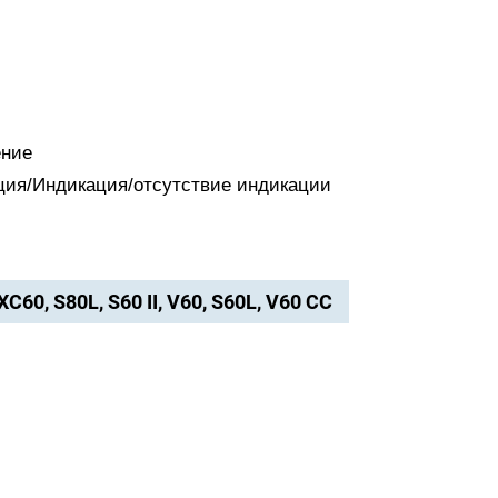
ение
ация/Индикация/отсутствие индикации
 XC60, S80L, S60 II, V60, S60L, V60 CC