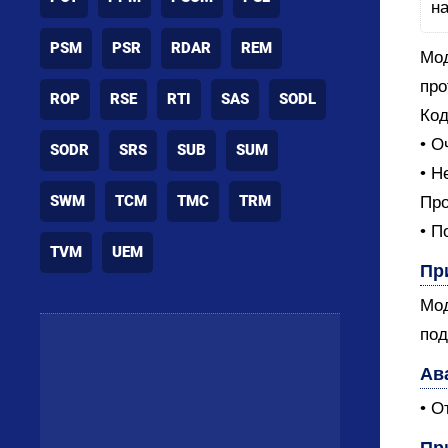
PSM
PSR
RDAR
REM
Мод
про
ROP
RSE
RTI
SAS
SODL
Код
• О
SODR
SRS
SUB
SUM
• Н
SWM
TCM
TMC
TRM
Про
• П
TVM
UEM
Пр
Мод
под
Ав
• О
Пр