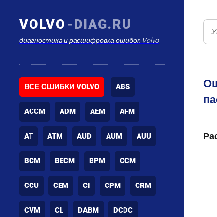
VOLVO
-DIAG.RU
диагностика и расшифровка ошибок Volvo
Ош
ВСЕ ОШИБКИ VOLVO
ABS
па
ACCM
ADM
AEM
AFM
Ра
AT
ATM
AUD
AUM
AUU
BCM
BECM
BPM
CCM
CCU
CEM
CI
CPM
CRM
CVM
CL
DABM
DCDC