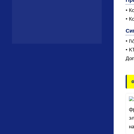
• К
• К
Си
• I
• K
Доп
⚙