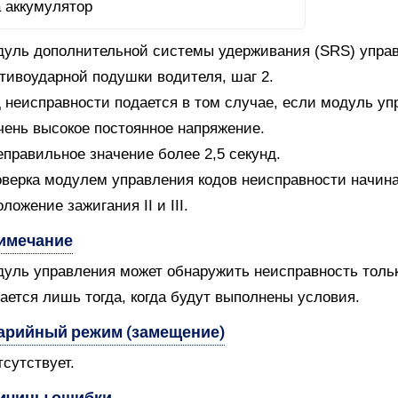
уль дополнительной системы удерживания (SRS) управ
тивоударной подушки водителя, шаг 2.
 неисправности подается в том случае, если модуль уп
чень высокое постоянное напряжение.
еправильное значение более 2,5 секунд.
верка модулем управления кодов неисправности начин
оложение зажигания II и III.
имечание
уль управления может обнаружить неисправность только
ается лишь тогда, когда будут выполнены условия.
арийный режим (замещение)
тсутствует.
ичины ошибки