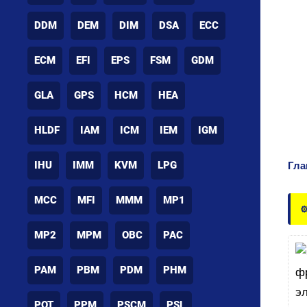
DDM
DEM
DIM
DSA
ECC
ECM
EFI
EPS
FSM
GDM
GLA
GPS
HCM
HEA
HLDF
IAM
ICM
IEM
IGM
IHU
IMM
KVM
LPG
Гла
MCC
MFI
MMM
MP1
⚙
MP2
MPM
OBC
PAC
PAM
PBM
PDM
PHM
POT
PPM
PSCM
PSL