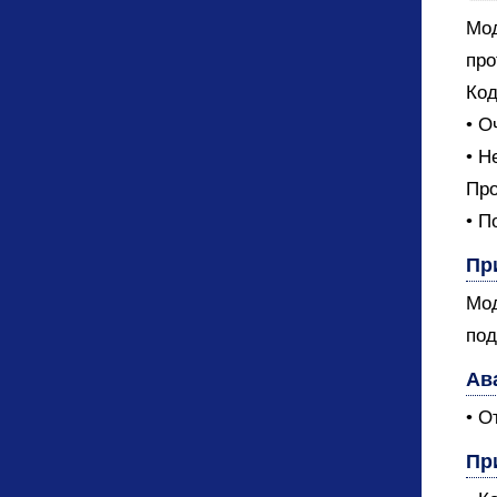
Мод
про
Код
• О
• Н
Про
• П
Пр
Мод
под
Ав
• О
Пр