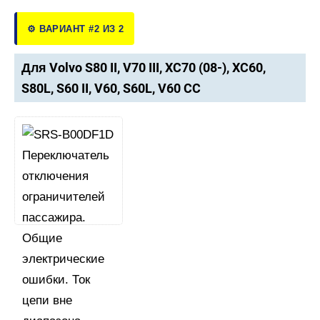
⚙️ ВАРИАНТ #2 ИЗ 2
Для Volvo S80 II, V70 III, XC70 (08-), XC60,
S80L, S60 II, V60, S60L, V60 CC