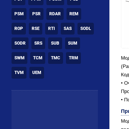
PSM
PSR
RDAR
REM
ROP
RSE
RTI
SAS
SODL
SODR
SRS
SUB
SUM
SWM
TCM
TMC
TRM
Мод
(Pa
TVM
UEM
Код
• О
Про
• П
Пр
Мод