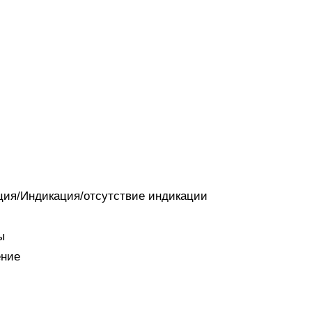
ация/Индикация/отсутствие индикации
ы
ение