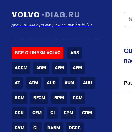
VOLVO
-DIAG.RU
диагностика и расшифровка ошибок Volvo
Ош
ВСЕ ОШИБКИ VOLVO
ABS
па
ACCM
ADM
AEM
AFM
Ра
AT
ATM
AUD
AUM
AUU
BCM
BECM
BPM
CCM
CCU
CEM
CI
CPM
CRM
CVM
CL
DABM
DCDC