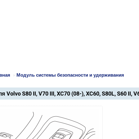
вная
›
Модуль системы безопасности и удерживания
я Volvo S80 II, V70 III, XC70 (08-), XC60, S80L, S60 II, 