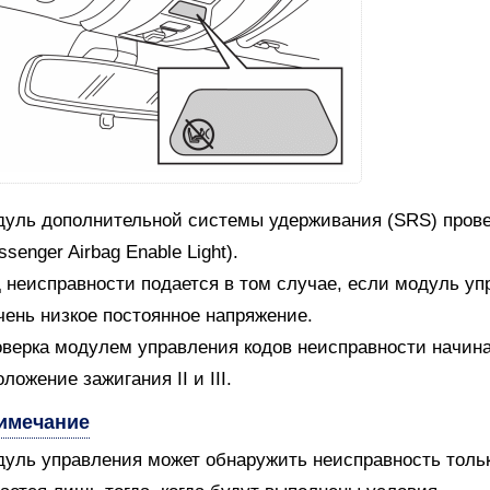
уль дополнительной системы удерживания (SRS) прове
ssenger Airbag Enable Light).
 неисправности подается в том случае, если модуль уп
чень низкое постоянное напряжение.
верка модулем управления кодов неисправности начин
оложение зажигания II и III.
имечание
уль управления может обнаружить неисправность только