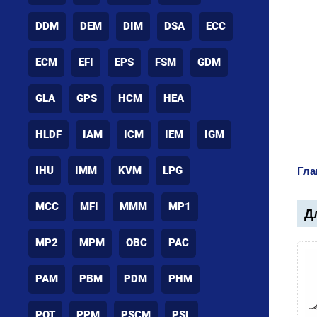
DDM
DEM
DIM
DSA
ECC
ECM
EFI
EPS
FSM
GDM
GLA
GPS
HCM
HEA
HLDF
IAM
ICM
IEM
IGM
IHU
IMM
KVM
LPG
Гла
MCC
MFI
MMM
MP1
Дл
MP2
MPM
OBC
PAC
PAM
PBM
PDM
PHM
POT
PPM
PSCM
PSL