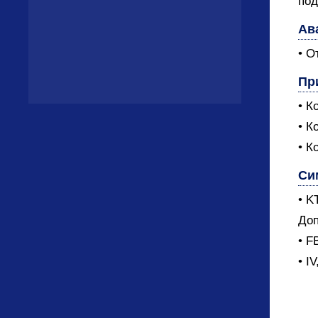
под
Ав
• О
Пр
• К
• К
• К
Си
• K
Доп
• F
• I