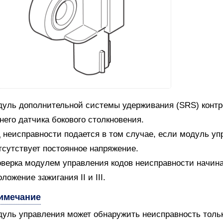
уль дополнительной системы удерживания (SRS) контро
него датчика бокового столкновения.
 неисправности подается в том случае, если модуль уп
тсутствует постоянное напряжение.
верка модулем управления кодов неисправности начин
оложение зажигания II и III.
имечание
уль управления может обнаружить неисправность только