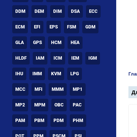
DDM
DEM
DIM
DSA
ECC
ECM
EFI
EPS
FSM
GDM
GLA
GPS
HCM
HEA
HLDF
IAM
ICM
IEM
IGM
IHU
IMM
KVM
LPG
Гла
MCC
MFI
MMM
MP1
Дл
MP2
MPM
OBC
PAC
PAM
PBM
PDM
PHM
POT
PPM
PSCM
PSL