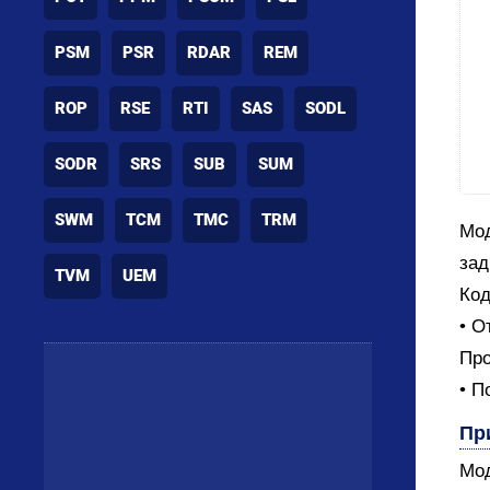
PSM
PSR
RDAR
REM
ROP
RSE
RTI
SAS
SODL
SODR
SRS
SUB
SUM
SWM
TCM
TMC
TRM
Мод
зад
TVM
UEM
Код
• О
Про
• П
Пр
Мод