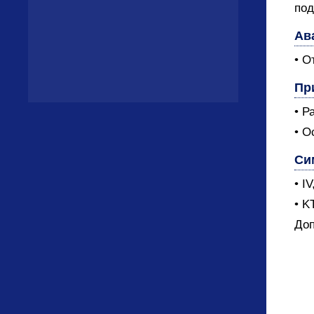
под
Ав
• О
Пр
• Р
• О
Си
• I
• K
Доп