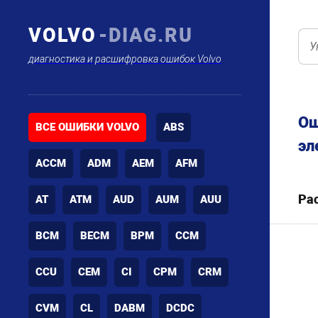
VOLVO
-DIAG.RU
диагностика и расшифровка ошибок Volvo
Ош
ВСЕ ОШИБКИ VOLVO
ABS
эл
ACCM
ADM
AEM
AFM
Ра
AT
ATM
AUD
AUM
AUU
BCM
BECM
BPM
CCM
CCU
CEM
CI
CPM
CRM
CVM
CL
DABM
DCDC