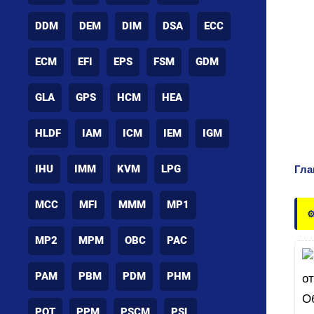
DDM
DEM
DIM
DSA
ECC
ECM
EFI
EPS
FSM
GDM
GLA
GPS
HCM
HEA
HLDF
IAM
ICM
IEM
IGM
IHU
IMM
KVM
LPG
Гла
MCC
MFI
MMM
MP1
⚙
MP2
MPM
OBC
PAC
PAM
PBM
PDM
PHM
POT
PPM
PSCM
PSL