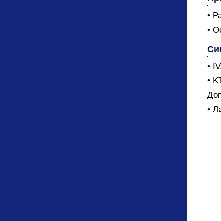
• Р
• О
Си
• I
• K
Доп
• Л