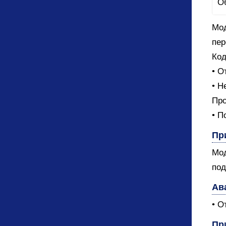
Мод
пер
Код
• О
• Н
Про
• П
Пр
Мод
под
Ав
• О
Пр