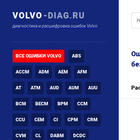
VOLVO
-DIAG.RU
диагностика и расшифровка ошибок Volvo
Ош
ВСЕ ОШИБКИ VOLVO
ABS
бе
ACCM
ADM
AEM
AFM
Ра
AT
ATM
AUD
AUM
AUU
BCM
BECM
BPM
CCM
CCU
CEM
CI
CPM
CRM
CVM
CL
DABM
DCDC