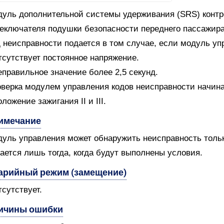
уль дополнительной системы удерживания (SRS) контро
еключателя подушки безопасности переднего пассажира
 неисправности подается в том случае, если модуль уп
тсутствует постоянное напряжение.
еправильное значение более 2,5 секунд.
верка модулем управления кодов неисправности начин
оложение зажигания II и III.
имечание
уль управления может обнаружить неисправность только
ается лишь тогда, когда будут выполнены условия.
арийный режим (замещение)
тсутствует.
ичины ошибки