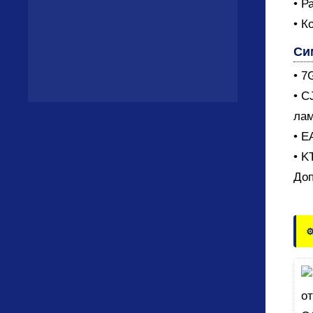
• Р
• К
Си
• 7
• C
лам
• E
• K
Доп
⚙