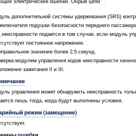
уль дополнительной системы удерживания (SRS) контро
еключателя подушки безопасности переднего пассажира
 неисправности подается в том случае, если модуль уп
тсутствует постоянное напряжение.
еправильное значение более 2,5 секунд.
верка модулем управления кодов неисправности начин
оложение зажигания II и III.
имечание
уль управления может обнаружить неисправность только
ается лишь тогда, когда будут выполнены условия.
арийный режим (замещение)
тсутствует.
ичины ошибки